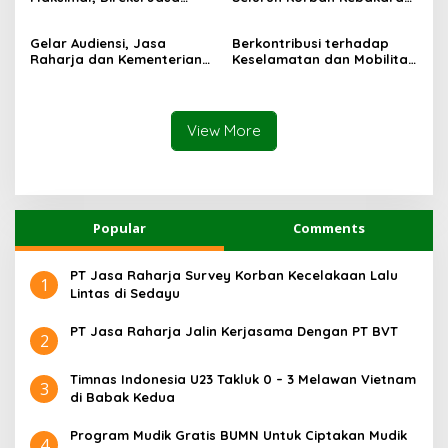
Raharja Tinjau Korban
KM Mutiara Sentosa II di
Kebakaran KM Mutiara
Perairan Sumenep
Gelar Audiensi, Jasa
Berkontribusi terhadap
Sentosa II
Raharja dan Kementerian
Keselamatan dan Mobilitas
PANRB Perkuat Koordinasi
Masyarakat, Jasa Raharja
Tingkatkan Kepatuhan PKB
Raih Penghargaan di Ajang
dan SWDKLLJ
Transportasi Indonesia
Awards 2026
View More
Popular
Comments
PT Jasa Raharja Survey Korban Kecelakaan Lalu
1
Lintas di Sedayu
PT Jasa Raharja Jalin Kerjasama Dengan PT BVT
2
Timnas Indonesia U23 Takluk 0 – 3 Melawan Vietnam
3
di Babak Kedua
Program Mudik Gratis BUMN Untuk Ciptakan Mudik
4