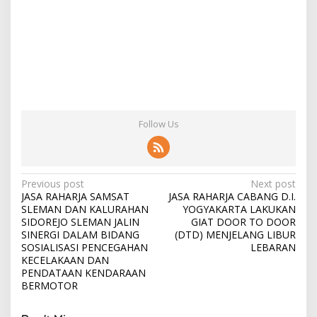
Follow Us
Post
Previous post
Next post
JASA RAHARJA SAMSAT
JASA RAHARJA CABANG D.I.
navigation
SLEMAN DAN KALURAHAN
YOGYAKARTA LAKUKAN
SIDOREJO SLEMAN JALIN
GIAT DOOR TO DOOR
SINERGI DALAM BIDANG
(DTD) MENJELANG LIBUR
SOSIALISASI PENCEGAHAN
LEBARAN
KECELAKAAN DAN
PENDATAAN KENDARAAN
BERMOTOR