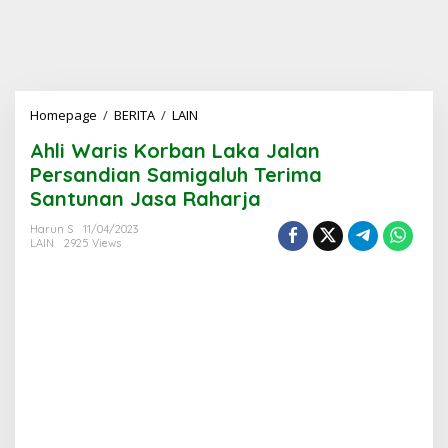
Ahli
Homepage
/
BERITA
/
LAIN
Waris
Ahli Waris Korban Laka Jalan
Korban
Laka
Persandian Samigaluh Terima
Jalan
Santunan Jasa Raharja
Persandian
Samigaluh
Harun S
11/04/2023
Terima
LAIN
2925 Views
Santunan
Jasa
Raharja