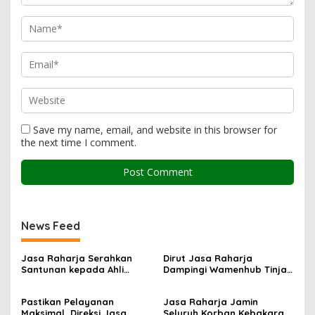
Save my name, email, and website in this browser for
the next time I comment.
News Feed
Jasa Raharja Serahkan
Dirut Jasa Raharja
Santunan kepada Ahli
Dampingi Wamenhub Tinjau
Waris Korban Kebakaran
Penanganan Korban KM
KM Mutiara Sentosa II
Mutiara Sentosa II di RS
Pastikan Pelayanan
Jasa Raharja Jamin
PHC Surabaya
Maksimal, Direksi Jasa
Seluruh Korban Kebakaran