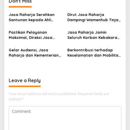
Don't Miss
Jasa Raharja Serahkan
Dirut Jasa Raharja
Santunan kepada Ahli
Dampingi Wamenhub Tinjau
Waris Korban Kebakaran
Penanganan Korban KM
KM Mutiara Sentosa II
Mutiara Sentosa II di RS
Pastikan Pelayanan
Jasa Raharja Jamin
PHC Surabaya
Maksimal, Direksi Jasa
Seluruh Korban Kebakaran
Raharja Tinjau Korban
KM Mutiara Sentosa II di
Kebakaran KM Mutiara
Perairan Sumenep
Gelar Audiensi, Jasa
Berkontribusi terhadap
Sentosa II
Raharja dan Kementerian
Keselamatan dan Mobilitas
PANRB Perkuat Koordinasi
Masyarakat, Jasa Raharja
Tingkatkan Kepatuhan PKB
Raih Penghargaan di Ajang
dan SWDKLLJ
Transportasi Indonesia
Awards 2026
Leave a Reply
Your email address will not be published.
Required fields are
marked
*