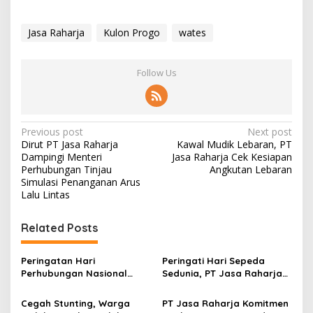
Jasa Raharja
Kulon Progo
wates
Follow Us
Post
Previous post
Next post
Dirut PT Jasa Raharja
Kawal Mudik Lebaran, PT
navigation
Dampingi Menteri
Jasa Raharja Cek Kesiapan
Perhubungan Tinjau
Angkutan Lebaran
Simulasi Penanganan Arus
Lalu Lintas
Related Posts
Peringatan Hari
Peringati Hari Sepeda
Perhubungan Nasional
Sedunia, PT Jasa Raharja
dipusatkan di Terminal
Bersepeda Sekaligus
Wates Kulon Progo
Beramal
Cegah Stunting, Warga
PT Jasa Raharja Komitmen