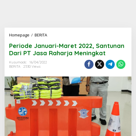
Periode
Homepage
/
BERITA
Januari-
Periode Januari-Maret 2022, Santunan
Maret
2022,
Dari PT Jasa Raharja Meningkat
Santunan
Dari
Kusumadc
16/04/2022
BERITA
2530 Views
PT
Jasa
Raharja
Meningkat