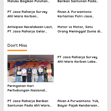
Maluku Bagikan Puluhan
Berikan Santunan Pada
Paket Gizi
Korban Kecelakaan
PT Jasa Raharja Survey
Rivan A. Purwantono:
Ahli Waris Korban
Korlantas Polri-Jasa
Kecelakaan di Simpang
Raharja Antisipasi Lalin
Tiga UIN sunan Kalijaga
Jelang G20
Antisipasi Kecelakaan Laut,
Motor vs Motor, Satu
PT Jasa Raharja Gelar
Orang Meninggal Dunia di
Diklat Bagi Petugas Kapal
Rumah Sakit
Don't Miss
PT Jasa Raharja Survey
Ahli Waris Korban Laka
Warga Kalurahan Sentolo
Peringatan Hari
Perhubungan Nasional
dipusatkan di Terminal
Wates Kulon Progo
PT Jasa Raharja Berikan
Rivan A Purwantono :Yuk,
Santunan Pada Ahli Waris
Bayar Pajak Kendaraan
Korban Kecelakaan Lalu
Bermotor