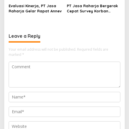
Lintas
Evaluasi Kinerja, PT Jasa
PT Jasa Raharja Bergerak
Raharja Gelar Rapat Annev
Cepat Survey Korban
Lakalantas di Nanggulan
Leave a Reply
Your email address will not be published.
Required fields are
marked
*