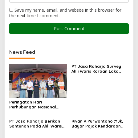
Save my name, email, and website in this browser for
the next time I comment.
News Feed
PT Jasa Raharja Survey
Ahli Waris Korban Laka
Warga Kalurahan Sentolo
Peringatan Hari
Perhubungan Nasional
dipusatkan di Terminal
Wates Kulon Progo
PT Jasa Raharja Berikan
Rivan A Purwantono :Yuk,
Santunan Pada Ahli Waris
Bayar Pajak Kendaraan
Korban Kecelakaan Lalu
Bermotor
Lintas