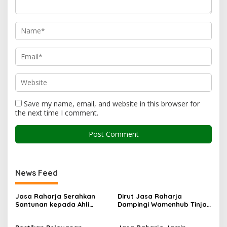
Save my name, email, and website in this browser for
the next time I comment.
News Feed
Jasa Raharja Serahkan
Dirut Jasa Raharja
Santunan kepada Ahli
Dampingi Wamenhub Tinjau
Waris Korban Kebakaran
Penanganan Korban KM
KM Mutiara Sentosa II
Mutiara Sentosa II di RS