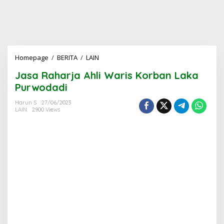
Jasa
Homepage
/
BERITA
/
LAIN
Raharja
Jasa Raharja Ahli Waris Korban Laka
Ahli
Waris
Purwodadi
Korban
Laka
Harun S
27/06/2023
LAIN
2900 Views
Purwodadi