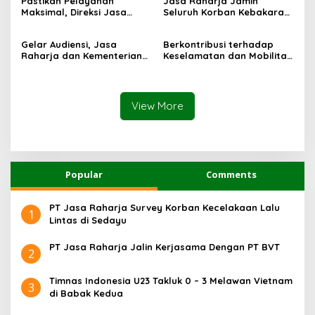
Pastikan Pelayanan
Jasa Raharja Jamin
PHC Surabaya
Maksimal, Direksi Jasa
Seluruh Korban Kebakaran
Raharja Tinjau Korban
KM Mutiara Sentosa II di
Kebakaran KM Mutiara
Perairan Sumenep
Gelar Audiensi, Jasa
Berkontribusi terhadap
Sentosa II
Raharja dan Kementerian
Keselamatan dan Mobilitas
PANRB Perkuat Koordinasi
Masyarakat, Jasa Raharja
Tingkatkan Kepatuhan PKB
Raih Penghargaan di Ajang
dan SWDKLLJ
Transportasi Indonesia
Awards 2026
View More
Popular
Comments
PT Jasa Raharja Survey Korban Kecelakaan Lalu
1
Lintas di Sedayu
PT Jasa Raharja Jalin Kerjasama Dengan PT BVT
2
Timnas Indonesia U23 Takluk 0 – 3 Melawan Vietnam
3
di Babak Kedua