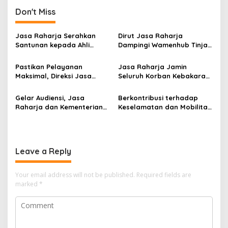
Don't Miss
Jasa Raharja Serahkan
Dirut Jasa Raharja
Santunan kepada Ahli
Dampingi Wamenhub Tinjau
Waris Korban Kebakaran
Penanganan Korban KM
KM Mutiara Sentosa II
Mutiara Sentosa II di RS
Pastikan Pelayanan
Jasa Raharja Jamin
PHC Surabaya
Maksimal, Direksi Jasa
Seluruh Korban Kebakaran
Raharja Tinjau Korban
KM Mutiara Sentosa II di
Kebakaran KM Mutiara
Perairan Sumenep
Gelar Audiensi, Jasa
Berkontribusi terhadap
Sentosa II
Raharja dan Kementerian
Keselamatan dan Mobilitas
PANRB Perkuat Koordinasi
Masyarakat, Jasa Raharja
Tingkatkan Kepatuhan PKB
Raih Penghargaan di Ajang
dan SWDKLLJ
Transportasi Indonesia
Awards 2026
Leave a Reply
Your email address will not be published.
Required fields are
marked
*