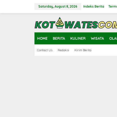
Skip
to
Saturday, August 8, 2026
Indeks Berita
Terms
content
close
HOME
BERITA
KULINER
WISATA
OLA
Contact Us
Redaksi
Kirim Berita