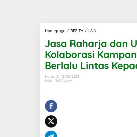
Jasa
Homepage
/
BERITA
/
LAIN
Raharja
Jasa Raharja dan U
dan
Universitas
Kolaborasi Kampa
Bengkulu
Kolaborasi
Berlalu Lintas Kepa
Kampanyekan
Keselamatan
Berlalu
Harun S
12/05/2023
Lintas
LAIN
3602 Views
Kepada
Generasi
Milenial