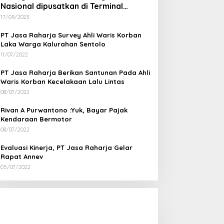
Nasional dipusatkan di Terminal
Wates Kulon Progo
17/09/2023
PT Jasa Raharja Survey Ahli Waris Korban
Laka Warga Kalurahan Sentolo
11/07/2022
PT Jasa Raharja Berikan Santunan Pada Ahli
Waris Korban Kecelakaan Lalu Lintas
08/07/2022
Rivan A Purwantono :Yuk, Bayar Pajak
Kendaraan Bermotor
08/07/2022
Evaluasi Kinerja, PT Jasa Raharja Gelar
Rapat Annev
05/07/2022