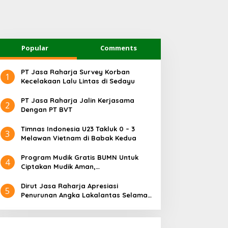
Popular
Comments
PT Jasa Raharja Survey Korban
1
Kecelakaan Lalu Lintas di Sedayu
PT Jasa Raharja Jalin Kerjasama
2
Dengan PT BVT
Timnas Indonesia U23 Takluk 0 – 3
3
Melawan Vietnam di Babak Kedua
Program Mudik Gratis BUMN Untuk
4
Ciptakan Mudik Aman,
Bertanggungjawab dan Sehat
Dirut Jasa Raharja Apresiasi
5
Penurunan Angka Lakalantas Selama
Arus Mudik dan Balik