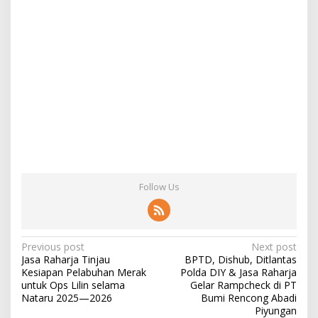
Follow Us
Post
Previous post
Next post
Jasa Raharja Tinjau
BPTD, Dishub, Ditlantas
navigation
Kesiapan Pelabuhan Merak
Polda DIY & Jasa Raharja
untuk Ops Lilin selama
Gelar Rampcheck di PT
Nataru 2025—2026
Bumi Rencong Abadi
Piyungan