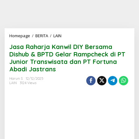
Jasa
Homepage
/
BERITA
/
LAIN
Raharja
Jasa Raharja Kanwil DIY Bersama
Kanwil
DIY
Dishub & BPTD Gelar Rampcheck di PT
Bersama
Junior Transwisata dan PT Fortuna
Dishub
Abadi Jastrans
&
BPTD
Harun S
12/12/2025
Gelar
LAIN
3124 Views
Rampcheck
di
PT
Junior
Transwisata
dan
PT
Fortuna
Abadi
Jastrans