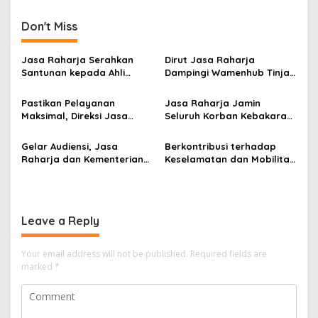
Don't Miss
Jasa Raharja Serahkan
Dirut Jasa Raharja
Santunan kepada Ahli
Dampingi Wamenhub Tinjau
Waris Korban Kebakaran
Penanganan Korban KM
KM Mutiara Sentosa II
Mutiara Sentosa II di RS
Pastikan Pelayanan
Jasa Raharja Jamin
PHC Surabaya
Maksimal, Direksi Jasa
Seluruh Korban Kebakaran
Raharja Tinjau Korban
KM Mutiara Sentosa II di
Kebakaran KM Mutiara
Perairan Sumenep
Gelar Audiensi, Jasa
Berkontribusi terhadap
Sentosa II
Raharja dan Kementerian
Keselamatan dan Mobilitas
PANRB Perkuat Koordinasi
Masyarakat, Jasa Raharja
Tingkatkan Kepatuhan PKB
Raih Penghargaan di Ajang
dan SWDKLLJ
Transportasi Indonesia
Awards 2026
Leave a Reply
Your email address will not be published.
Required fields are
marked
*