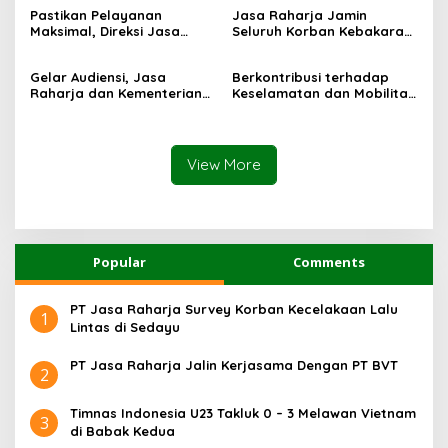
KM Mutiara Sentosa II
Mutiara Sentosa II di RS
Pastikan Pelayanan
Jasa Raharja Jamin
PHC Surabaya
Maksimal, Direksi Jasa
Seluruh Korban Kebakaran
Raharja Tinjau Korban
KM Mutiara Sentosa II di
Kebakaran KM Mutiara
Perairan Sumenep
Gelar Audiensi, Jasa
Berkontribusi terhadap
Sentosa II
Raharja dan Kementerian
Keselamatan dan Mobilitas
PANRB Perkuat Koordinasi
Masyarakat, Jasa Raharja
Tingkatkan Kepatuhan PKB
Raih Penghargaan di Ajang
dan SWDKLLJ
Transportasi Indonesia
Awards 2026
View More
Popular
Comments
PT Jasa Raharja Survey Korban Kecelakaan Lalu
1
Lintas di Sedayu
PT Jasa Raharja Jalin Kerjasama Dengan PT BVT
2
Timnas Indonesia U23 Takluk 0 – 3 Melawan Vietnam
3
di Babak Kedua