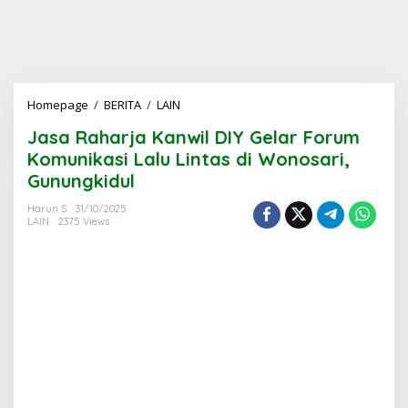
Jasa
Homepage
/
BERITA
/
LAIN
Raharja
Jasa Raharja Kanwil DIY Gelar Forum
Kanwil
DIY
Komunikasi Lalu Lintas di Wonosari,
Gelar
Gunungkidul
Forum
Komunikasi
Harun S
31/10/2025
Lalu
LAIN
2375 Views
Lintas
di
Wonosari,
Gunungkidul