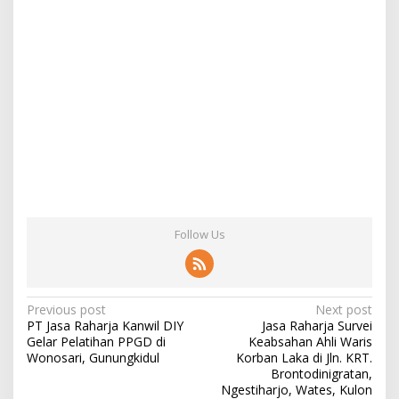
Follow Us
Post
Previous post
Next post
PT Jasa Raharja Kanwil DIY
Jasa Raharja Survei
navigation
Gelar Pelatihan PPGD di
Keabsahan Ahli Waris
Wonosari, Gunungkidul
Korban Laka di Jln. KRT.
Brontodinigratan,
Ngestiharjo, Wates, Kulon