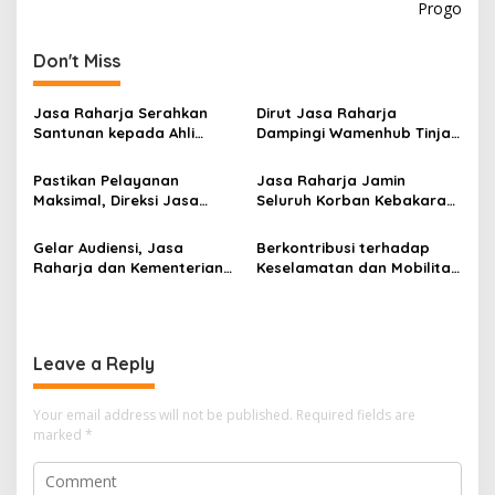
Progo
Don't Miss
Jasa Raharja Serahkan
Dirut Jasa Raharja
Santunan kepada Ahli
Dampingi Wamenhub Tinjau
Waris Korban Kebakaran
Penanganan Korban KM
KM Mutiara Sentosa II
Mutiara Sentosa II di RS
Pastikan Pelayanan
Jasa Raharja Jamin
PHC Surabaya
Maksimal, Direksi Jasa
Seluruh Korban Kebakaran
Raharja Tinjau Korban
KM Mutiara Sentosa II di
Kebakaran KM Mutiara
Perairan Sumenep
Gelar Audiensi, Jasa
Berkontribusi terhadap
Sentosa II
Raharja dan Kementerian
Keselamatan dan Mobilitas
PANRB Perkuat Koordinasi
Masyarakat, Jasa Raharja
Tingkatkan Kepatuhan PKB
Raih Penghargaan di Ajang
dan SWDKLLJ
Transportasi Indonesia
Awards 2026
Leave a Reply
Your email address will not be published.
Required fields are
marked
*