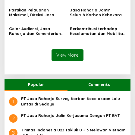
Waris Korban Kebakaran
Penanganan Korban KM
KM Mutiara Sentosa II
Mutiara Sentosa II di RS
Pastikan Pelayanan
Jasa Raharja Jamin
PHC Surabaya
Maksimal, Direksi Jasa
Seluruh Korban Kebakaran
Raharja Tinjau Korban
KM Mutiara Sentosa II di
Kebakaran KM Mutiara
Perairan Sumenep
Gelar Audiensi, Jasa
Berkontribusi terhadap
Sentosa II
Raharja dan Kementerian
Keselamatan dan Mobilitas
PANRB Perkuat Koordinasi
Masyarakat, Jasa Raharja
Tingkatkan Kepatuhan PKB
Raih Penghargaan di Ajang
dan SWDKLLJ
Transportasi Indonesia
Awards 2026
View More
Popular
Comments
PT Jasa Raharja Survey Korban Kecelakaan Lalu
1
Lintas di Sedayu
PT Jasa Raharja Jalin Kerjasama Dengan PT BVT
2
Timnas Indonesia U23 Takluk 0 – 3 Melawan Vietnam
3