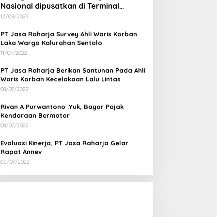
Nasional dipusatkan di Terminal
Wates Kulon Progo
17/09/2023
PT Jasa Raharja Survey Ahli Waris Korban
Laka Warga Kalurahan Sentolo
11/07/2022
PT Jasa Raharja Berikan Santunan Pada Ahli
Waris Korban Kecelakaan Lalu Lintas
08/07/2022
Rivan A Purwantono :Yuk, Bayar Pajak
Kendaraan Bermotor
08/07/2022
Evaluasi Kinerja, PT Jasa Raharja Gelar
Rapat Annev
05/07/2022