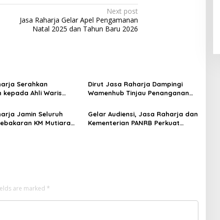
Next post
Jasa Raharja Gelar Apel Pengamanan
Natal 2025 dan Tahun Baru 2026
arja Serahkan
Dirut Jasa Raharja Dampingi
 kepada Ahli Waris
Wamenhub Tinjau Penanganan
ebakaran KM Mutiara
Korban KM Mutiara Sentosa II di
I
RS PHC Surabaya
arja Jamin Seluruh
Gelar Audiensi, Jasa Raharja dan
ebakaran KM Mutiara
Kementerian PANRB Perkuat
II di Perairan Sumenep
Koordinasi Tingkatkan
Kepatuhan PKB dan SWDKLLJ
ields are marked
*