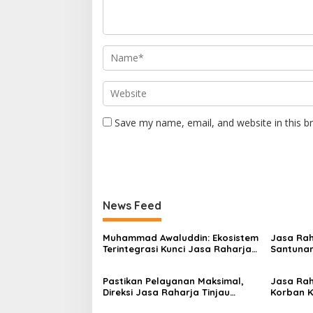
Save my name, email, and website in this b
News Feed
Muhammad Awaluddin: Ekosistem
Jasa Rah
Terintegrasi Kunci Jasa Raharja
Santunan
Hadirkan Pelayanan Maksimal
Korban K
Kepada masyarakat
Sentosa I
Pastikan Pelayanan Maksimal,
Jasa Rah
Direksi Jasa Raharja Tinjau
Korban K
Korban Kebakaran KM Mutiara
Sentosa 