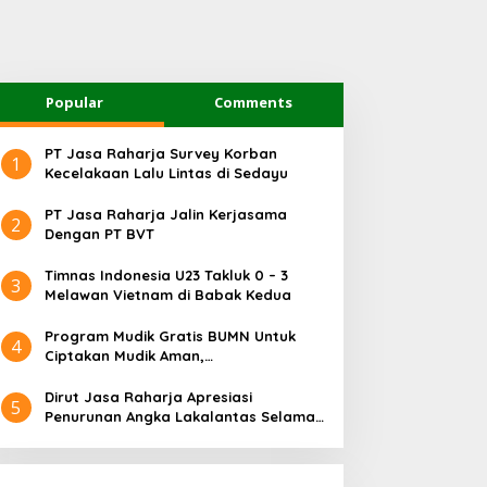
Popular
Comments
PT Jasa Raharja Survey Korban
1
Kecelakaan Lalu Lintas di Sedayu
PT Jasa Raharja Jalin Kerjasama
2
Dengan PT BVT
Timnas Indonesia U23 Takluk 0 – 3
3
Melawan Vietnam di Babak Kedua
Program Mudik Gratis BUMN Untuk
4
Ciptakan Mudik Aman,
Bertanggungjawab dan Sehat
Dirut Jasa Raharja Apresiasi
5
Penurunan Angka Lakalantas Selama
Arus Mudik dan Balik