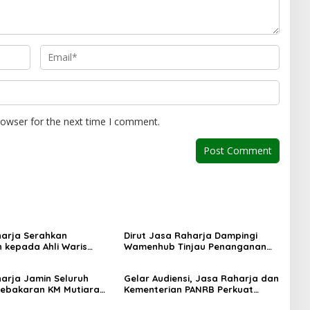
rowser for the next time I comment.
arja Serahkan
Dirut Jasa Raharja Dampingi
 kepada Ahli Waris
Wamenhub Tinjau Penanganan
ebakaran KM Mutiara
Korban KM Mutiara Sentosa II di
I
RS PHC Surabaya
arja Jamin Seluruh
Gelar Audiensi, Jasa Raharja dan
ebakaran KM Mutiara
Kementerian PANRB Perkuat
II di Perairan Sumenep
Koordinasi Tingkatkan