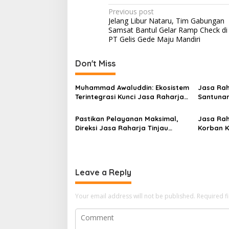
Post
Previous post
Jelang Libur Nataru, Tim Gabungan
navigation
Samsat Bantul Gelar Ramp Check di
PT Gelis Gede Maju Mandiri
Don't Miss
Muhammad Awaluddin: Ekosistem
Jasa Rah
Terintegrasi Kunci Jasa Raharja
Santunan
Hadirkan Pelayanan Maksimal
Korban K
Kepada masyarakat
Sentosa I
Pastikan Pelayanan Maksimal,
Jasa Rah
Direksi Jasa Raharja Tinjau
Korban K
Korban Kebakaran KM Mutiara
Sentosa 
Sentosa II
Leave a Reply
Your email address will not be published.
Required f