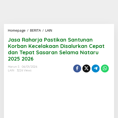
Jasa
Homepage
/
BERITA
/
LAIN
Raharja
Jasa Raharja Pastikan Santunan
Pastikan
Santunan
Korban Kecelakaan Disalurkan Cepat
Korban
dan Tepat Sasaran Selama Nataru
Kecelakaan
2025 2026
Disalurkan
Cepat
Harun S
06/01/2026
dan
LAIN
3226 Views
Tepat
Sasaran
Selama
Nataru
2025
2026