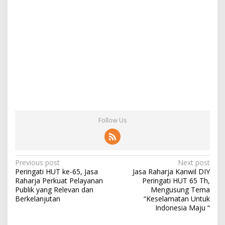
Follow Us
Post
Previous post
Next post
Peringati HUT ke-65, Jasa
Jasa Raharja Kanwil DIY
navigation
Raharja Perkuat Pelayanan
Peringati HUT 65 Th,
Publik yang Relevan dan
Mengusung Tema
Berkelanjutan
“Keselamatan Untuk
Indonesia Maju “