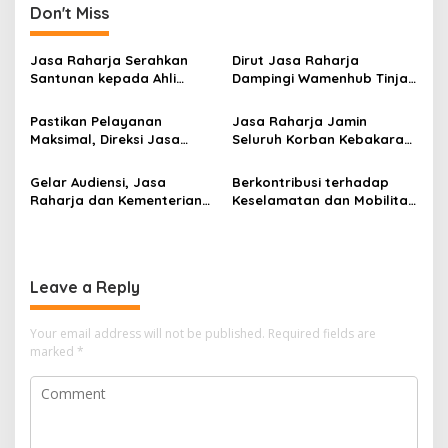
Don't Miss
Jasa Raharja Serahkan
Dirut Jasa Raharja
Santunan kepada Ahli
Dampingi Wamenhub Tinjau
Waris Korban Kebakaran
Penanganan Korban KM
KM Mutiara Sentosa II
Mutiara Sentosa II di RS
Pastikan Pelayanan
Jasa Raharja Jamin
PHC Surabaya
Maksimal, Direksi Jasa
Seluruh Korban Kebakaran
Raharja Tinjau Korban
KM Mutiara Sentosa II di
Kebakaran KM Mutiara
Perairan Sumenep
Gelar Audiensi, Jasa
Berkontribusi terhadap
Sentosa II
Raharja dan Kementerian
Keselamatan dan Mobilitas
PANRB Perkuat Koordinasi
Masyarakat, Jasa Raharja
Tingkatkan Kepatuhan PKB
Raih Penghargaan di Ajang
dan SWDKLLJ
Transportasi Indonesia
Awards 2026
Leave a Reply
Your email address will not be published.
Required fields are
marked
*