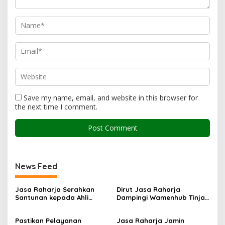
Save my name, email, and website in this browser for
the next time I comment.
News Feed
Jasa Raharja Serahkan
Dirut Jasa Raharja
Santunan kepada Ahli
Dampingi Wamenhub Tinjau
Waris Korban Kebakaran
Penanganan Korban KM
KM Mutiara Sentosa II
Mutiara Sentosa II di RS
Pastikan Pelayanan
Jasa Raharja Jamin
PHC Surabaya