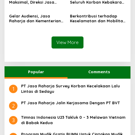
Maksimal, Direksi Jasa
Seluruh Korban Kebakaran
Raharja Tinjau Korban
KM Mutiara Sentosa II di
Kebakaran KM Mutiara
Perairan Sumenep
Gelar Audiensi, Jasa
Berkontribusi terhadap
Sentosa II
Raharja dan Kementerian
Keselamatan dan Mobilitas
PANRB Perkuat Koordinasi
Masyarakat, Jasa Raharja
Tingkatkan Kepatuhan PKB
Raih Penghargaan di Ajang
dan SWDKLLJ
Transportasi Indonesia
Awards 2026
View More
Popular
Comments
PT Jasa Raharja Survey Korban Kecelakaan Lalu
1
Lintas di Sedayu
PT Jasa Raharja Jalin Kerjasama Dengan PT BVT
2
Timnas Indonesia U23 Takluk 0 – 3 Melawan Vietnam
3
di Babak Kedua
Program Mudik Gratis BUMN Untuk Ciptakan Mudik