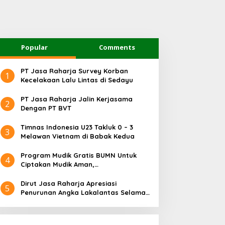
Popular
Comments
PT Jasa Raharja Survey Korban
1
Kecelakaan Lalu Lintas di Sedayu
PT Jasa Raharja Jalin Kerjasama
2
Dengan PT BVT
Timnas Indonesia U23 Takluk 0 – 3
3
Melawan Vietnam di Babak Kedua
Program Mudik Gratis BUMN Untuk
4
Ciptakan Mudik Aman,
Bertanggungjawab dan Sehat
Dirut Jasa Raharja Apresiasi
5
Penurunan Angka Lakalantas Selama
Arus Mudik dan Balik