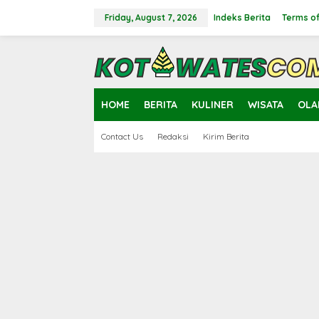
Skip
to
Friday, August 7, 2026
Indeks Berita
Terms of
content
close
HOME
BERITA
KULINER
WISATA
OLA
Contact Us
Redaksi
Kirim Berita