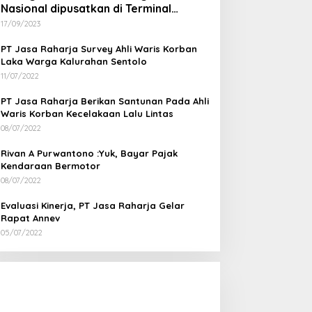
Nasional dipusatkan di Terminal
Wates Kulon Progo
17/09/2023
PT Jasa Raharja Survey Ahli Waris Korban
Laka Warga Kalurahan Sentolo
11/07/2022
PT Jasa Raharja Berikan Santunan Pada Ahli
Waris Korban Kecelakaan Lalu Lintas
08/07/2022
Rivan A Purwantono :Yuk, Bayar Pajak
Kendaraan Bermotor
08/07/2022
Evaluasi Kinerja, PT Jasa Raharja Gelar
Rapat Annev
05/07/2022