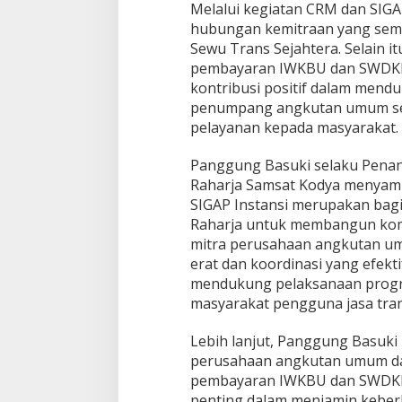
Melalui kegiatan CRM dan SIGAP 
hubungan kemitraan yang sema
Sewu Trans Sejahtera. Selain i
pembayaran IWKBU dan SWDKL
kontribusi positif dalam mend
penumpang angkutan umum ser
pelayanan kepada masyarakat.
Panggung Basuki selaku Penan
Raharja Samsat Kodya menyam
SIGAP Instansi merupakan bagi
Raharja untuk membangun kom
mitra perusahaan angkutan u
erat dan koordinasi yang efekt
mendukung pelaksanaan progr
masyarakat pengguna jasa tra
Lebih lanjut, Panggung Basuk
perusahaan angkutan umum d
pembayaran IWKBU dan SWDKLL
penting dalam menjamin keber