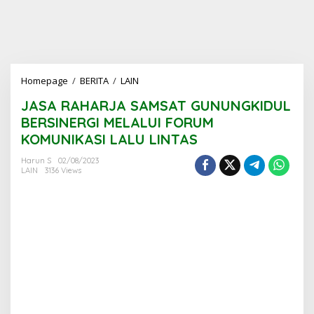
JASA
Homepage
/
BERITA
/
LAIN
RAHARJA
JASA RAHARJA SAMSAT GUNUNGKIDUL
SAMSAT
GUNUNGKIDUL
BERSINERGI MELALUI FORUM
BERSINERGI
KOMUNIKASI LALU LINTAS
MELALUI
FORUM
Harun S
02/08/2023
KOMUNIKASI
LAIN
3136 Views
LALU
LINTAS