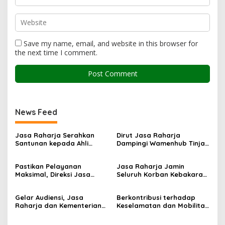
Save my name, email, and website in this browser for
the next time I comment.
News Feed
Jasa Raharja Serahkan
Dirut Jasa Raharja
Santunan kepada Ahli
Dampingi Wamenhub Tinjau
Waris Korban Kebakaran
Penanganan Korban KM
KM Mutiara Sentosa II
Mutiara Sentosa II di RS
Pastikan Pelayanan
Jasa Raharja Jamin
PHC Surabaya
Maksimal, Direksi Jasa
Seluruh Korban Kebakaran
Raharja Tinjau Korban
KM Mutiara Sentosa II di
Kebakaran KM Mutiara
Perairan Sumenep
Gelar Audiensi, Jasa
Berkontribusi terhadap
Sentosa II
Raharja dan Kementerian
Keselamatan dan Mobilitas
PANRB Perkuat Koordinasi
Masyarakat, Jasa Raharja
Tingkatkan Kepatuhan PKB
Raih Penghargaan di Ajang