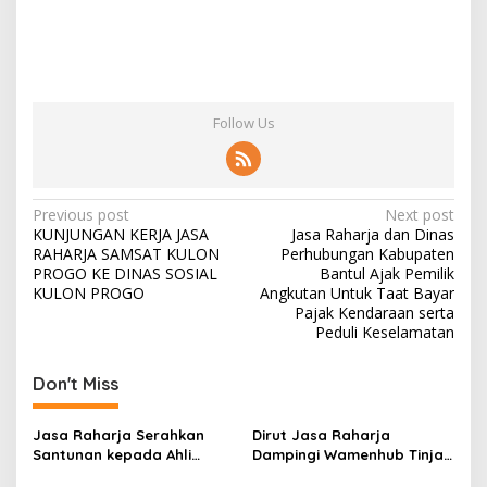
Follow Us
Post
Previous post
Next post
KUNJUNGAN KERJA JASA
Jasa Raharja dan Dinas
navigation
RAHARJA SAMSAT KULON
Perhubungan Kabupaten
PROGO KE DINAS SOSIAL
Bantul Ajak Pemilik
KULON PROGO
Angkutan Untuk Taat Bayar
Pajak Kendaraan serta
Peduli Keselamatan
Don't Miss
Jasa Raharja Serahkan
Dirut Jasa Raharja
Santunan kepada Ahli
Dampingi Wamenhub Tinjau
Waris Korban Kebakaran
Penanganan Korban KM