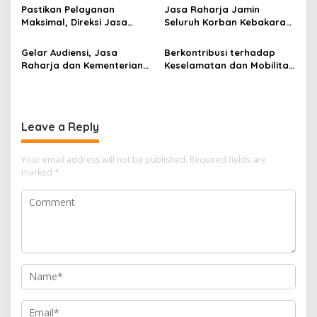
KM Mutiara Sentosa II
Mutiara Sentosa II di RS
Pastikan Pelayanan
Jasa Raharja Jamin
PHC Surabaya
Maksimal, Direksi Jasa
Seluruh Korban Kebakaran
Raharja Tinjau Korban
KM Mutiara Sentosa II di
Kebakaran KM Mutiara
Perairan Sumenep
Gelar Audiensi, Jasa
Berkontribusi terhadap
Sentosa II
Raharja dan Kementerian
Keselamatan dan Mobilitas
PANRB Perkuat Koordinasi
Masyarakat, Jasa Raharja
Tingkatkan Kepatuhan PKB
Raih Penghargaan di Ajang
dan SWDKLLJ
Transportasi Indonesia
Awards 2026
Leave a Reply
Your email address will not be published.
Required fields are
marked
*