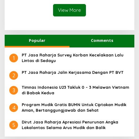
dan SWDKLLJ
Transportasi Indonesia
Awards 2026
View More
Popular
Comments
PT Jasa Raharja Survey Korban Kecelakaan Lalu
1
Lintas di Sedayu
PT Jasa Raharja Jalin Kerjasama Dengan PT BVT
2
Timnas Indonesia U23 Takluk 0 – 3 Melawan Vietnam
3
di Babak Kedua
Program Mudik Gratis BUMN Untuk Ciptakan Mudik
4
Aman, Bertanggungjawab dan Sehat
Dirut Jasa Raharja Apresiasi Penurunan Angka
5
Lakalantas Selama Arus Mudik dan Balik