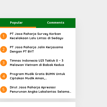
Popular
Comments
PT Jasa Raharja Survey Korban
1
Kecelakaan Lalu Lintas di Sedayu
PT Jasa Raharja Jalin Kerjasama
2
Dengan PT BVT
Timnas Indonesia U23 Takluk 0 – 3
3
Melawan Vietnam di Babak Kedua
Program Mudik Gratis BUMN Untuk
4
Ciptakan Mudik Aman,
Bertanggungjawab dan Sehat
Dirut Jasa Raharja Apresiasi
5
Penurunan Angka Lakalantas Selama
Arus Mudik dan Balik