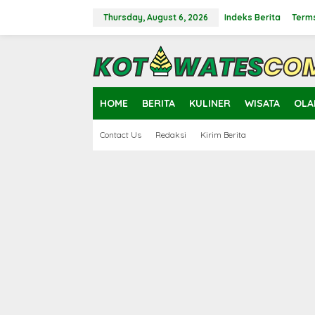
Skip
to
Thursday, August 6, 2026
Indeks Berita
Terms
content
close
HOME
BERITA
KULINER
WISATA
OLA
Contact Us
Redaksi
Kirim Berita