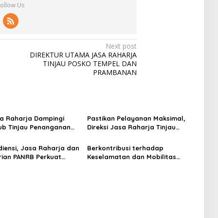
Follow Us
Next post
DIREKTUR UTAMA JASA RAHARJA
TINJAU POSKO TEMPEL DAN
PRAMBANAN
sa Raharja Dampingi
Pastikan Pelayanan Maksimal,
b Tinjau Penanganan
Direksi Jasa Raharja Tinjau
M Mutiara Sentosa II di
Korban Kebakaran KM Mutiara
Surabaya
Sentosa II
diensi, Jasa Raharja dan
Berkontribusi terhadap
ian PANRB Perkuat
Keselamatan dan Mobilitas
si Tingkatkan
Masyarakat, Jasa Raharja Raih
an PKB dan SWDKLLJ
Penghargaan di Ajang
Transportasi Indonesia Awards
2026