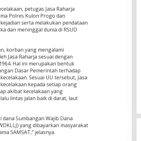
ecelakaan, petugas Jasa Raharja
ama Polres Kulon Progo dan
 kejadian serta melakukan pendataan
uka dan meninggal dunia di RSUD
an, korban yang mengalami
leh Jasa Raharja sesuai dengan
64. Hal ini merupakan bentuk
ungan Dasar Pemerintah terhadap
ecelakaan. Sesuai UU tersebut, Jasa
kecelakaan kepada setiap orang
tap akibat kecelakaan yang
lu lintas jalan baik di darat, laut
ari dana Sumbangan Wajib Dana
(SWDKLLJ) yang dibayarkan masyarakat
sama SAMSAT,” jelasnya.