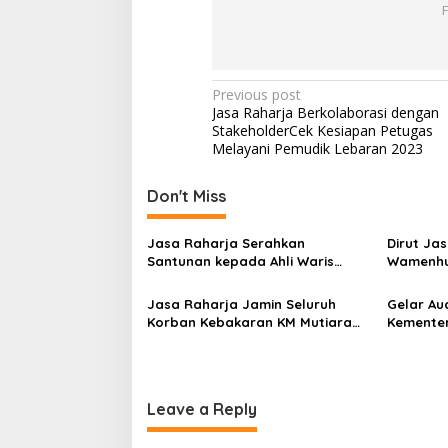
Post
Previous post
Jasa Raharja Berkolaborasi dengan
navigation
StakeholderCek Kesiapan Petugas
Melayani Pemudik Lebaran 2023
Don't Miss
Jasa Raharja Serahkan
Dirut Ja
Santunan kepada Ahli Waris
Wamenhu
Korban Kebakaran KM Mutiara
Korban K
Sentosa II
RS PHC 
Jasa Raharja Jamin Seluruh
Gelar Au
Korban Kebakaran KM Mutiara
Kementer
Sentosa II di Perairan Sumenep
Koordina
Kepatuh
Leave a Reply