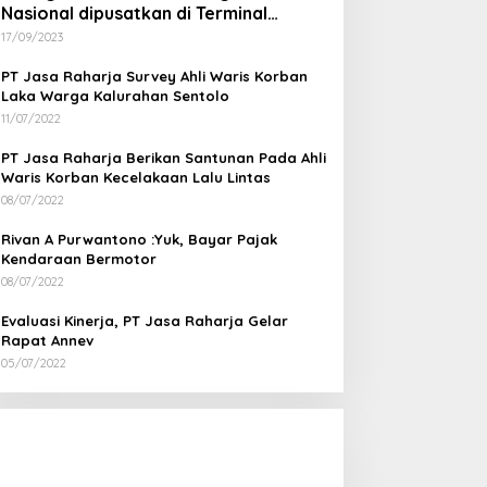
Nasional dipusatkan di Terminal
Wates Kulon Progo
17/09/2023
PT Jasa Raharja Survey Ahli Waris Korban
Laka Warga Kalurahan Sentolo
11/07/2022
PT Jasa Raharja Berikan Santunan Pada Ahli
Waris Korban Kecelakaan Lalu Lintas
08/07/2022
Rivan A Purwantono :Yuk, Bayar Pajak
Kendaraan Bermotor
08/07/2022
Evaluasi Kinerja, PT Jasa Raharja Gelar
Rapat Annev
05/07/2022