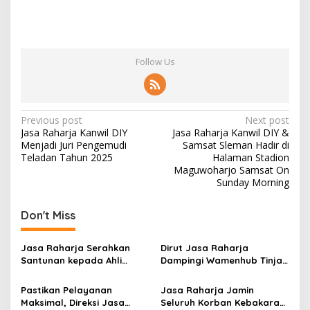
Follow Us
Post
Previous post
Next post
Jasa Raharja Kanwil DIY
Jasa Raharja Kanwil DIY &
navigation
Menjadi Juri Pengemudi
Samsat Sleman Hadir di
Teladan Tahun 2025
Halaman Stadion
Maguwoharjo Samsat On
Sunday Morning
Don't Miss
Jasa Raharja Serahkan
Dirut Jasa Raharja
Santunan kepada Ahli
Dampingi Wamenhub Tinjau
Waris Korban Kebakaran
Penanganan Korban KM
KM Mutiara Sentosa II
Mutiara Sentosa II di RS
Pastikan Pelayanan
Jasa Raharja Jamin
PHC Surabaya
Maksimal, Direksi Jasa
Seluruh Korban Kebakaran