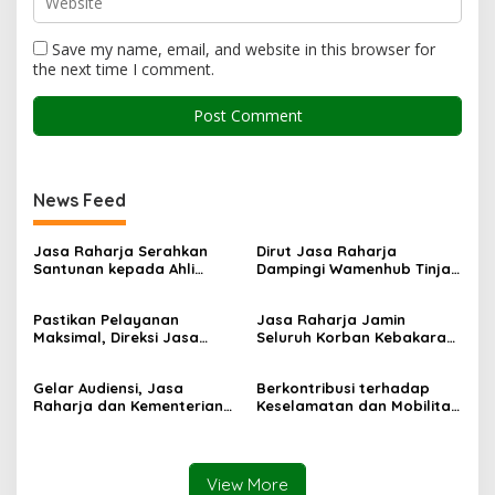
Save my name, email, and website in this browser for
the next time I comment.
News Feed
Jasa Raharja Serahkan
Dirut Jasa Raharja
Santunan kepada Ahli
Dampingi Wamenhub Tinjau
Waris Korban Kebakaran
Penanganan Korban KM
KM Mutiara Sentosa II
Mutiara Sentosa II di RS
Pastikan Pelayanan
Jasa Raharja Jamin
PHC Surabaya
Maksimal, Direksi Jasa
Seluruh Korban Kebakaran
Raharja Tinjau Korban
KM Mutiara Sentosa II di
Kebakaran KM Mutiara
Perairan Sumenep
Gelar Audiensi, Jasa
Berkontribusi terhadap
Sentosa II
Raharja dan Kementerian
Keselamatan dan Mobilitas
PANRB Perkuat Koordinasi
Masyarakat, Jasa Raharja
Tingkatkan Kepatuhan PKB
Raih Penghargaan di Ajang
dan SWDKLLJ
Transportasi Indonesia
Awards 2026
View More