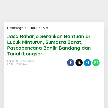
Jasa
Homepage
/
BERITA
/
LAIN
Raharja
Jasa Raharja Serahkan Bantuan di
Serahkan
Bantuan
Lubuk Minturun, Sumatra Barat,
di
Pascabencana Banjir Bandang dan
Lubuk
Tanah Longsor
Minturun,
Sumatra
Harun S
07/12/2025
Barat,
LAIN
2291 Views
Pascabencana
Banjir
Bandang
dan
Tanah
Longsor