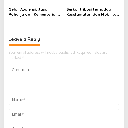
Raharja Tinjau Korban
KM Mutiara Sentosa II di
Kebakaran KM Mutiara
Perairan Sumenep
Gelar Audiensi, Jasa
Berkontribusi terhadap
Sentosa II
Raharja dan Kementerian
Keselamatan dan Mobilitas
PANRB Perkuat Koordinasi
Masyarakat, Jasa Raharja
Tingkatkan Kepatuhan PKB
Raih Penghargaan di Ajang
dan SWDKLLJ
Transportasi Indonesia
Awards 2026
Leave a Reply
Your email address will not be published.
Required fields are
marked
*