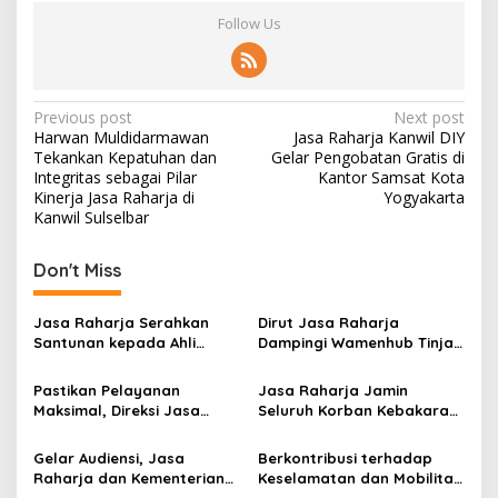
Follow Us
Post
Previous post
Next post
Harwan Muldidarmawan
Jasa Raharja Kanwil DIY
navigation
Tekankan Kepatuhan dan
Gelar Pengobatan Gratis di
Integritas sebagai Pilar
Kantor Samsat Kota
Kinerja Jasa Raharja di
Yogyakarta
Kanwil Sulselbar
Don't Miss
Jasa Raharja Serahkan
Dirut Jasa Raharja
Santunan kepada Ahli
Dampingi Wamenhub Tinjau
Waris Korban Kebakaran
Penanganan Korban KM
KM Mutiara Sentosa II
Mutiara Sentosa II di RS
Pastikan Pelayanan
Jasa Raharja Jamin
PHC Surabaya
Maksimal, Direksi Jasa
Seluruh Korban Kebakaran
Raharja Tinjau Korban
KM Mutiara Sentosa II di
Kebakaran KM Mutiara
Perairan Sumenep
Gelar Audiensi, Jasa
Berkontribusi terhadap
Sentosa II
Raharja dan Kementerian
Keselamatan dan Mobilitas
PANRB Perkuat Koordinasi
Masyarakat, Jasa Raharja