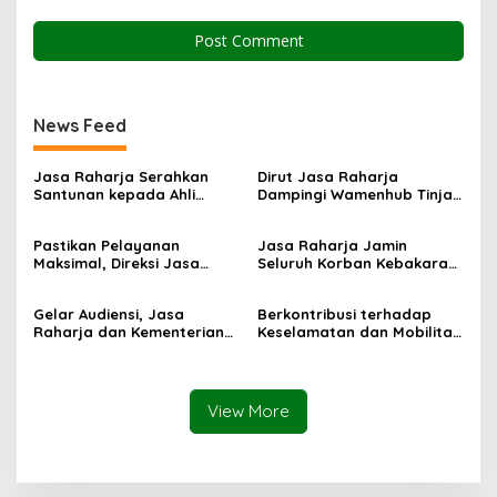
News Feed
Jasa Raharja Serahkan
Dirut Jasa Raharja
Santunan kepada Ahli
Dampingi Wamenhub Tinjau
Waris Korban Kebakaran
Penanganan Korban KM
KM Mutiara Sentosa II
Mutiara Sentosa II di RS
Pastikan Pelayanan
Jasa Raharja Jamin
PHC Surabaya
Maksimal, Direksi Jasa
Seluruh Korban Kebakaran
Raharja Tinjau Korban
KM Mutiara Sentosa II di
Kebakaran KM Mutiara
Perairan Sumenep
Gelar Audiensi, Jasa
Berkontribusi terhadap
Sentosa II
Raharja dan Kementerian
Keselamatan dan Mobilitas
PANRB Perkuat Koordinasi
Masyarakat, Jasa Raharja
Tingkatkan Kepatuhan PKB
Raih Penghargaan di Ajang
dan SWDKLLJ
Transportasi Indonesia
Awards 2026
View More