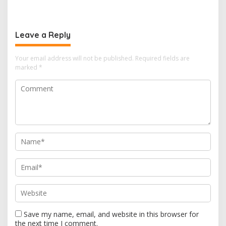
Tingkatkan Kepatuhan PKB
Raih Penghargaan di Ajang
dan SWDKLLJ
Transportasi Indonesia
Awards 2026
Leave a Reply
Your email address will not be published.
Required fields are
marked
*
Save my name, email, and website in this browser for
the next time I comment.