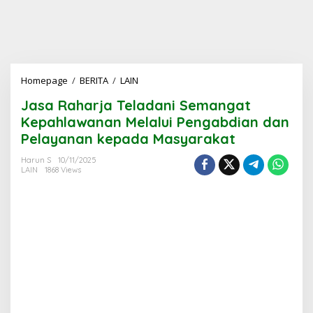
Jasa
Homepage
/
BERITA
/
LAIN
Raharja
Jasa Raharja Teladani Semangat
Teladani
Semangat
Kepahlawanan Melalui Pengabdian dan
Kepahlawanan
Pelayanan kepada Masyarakat
Melalui
Pengabdian
Harun S
10/11/2025
dan
LAIN
1868 Views
Pelayanan
kepada
Masyarakat