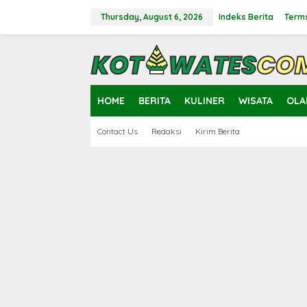
Skip
to
Thursday, August 6, 2026
Indeks Berita
Terms
content
close
HOME
BERITA
KULINER
WISATA
OLA
Contact Us
Redaksi
Kirim Berita