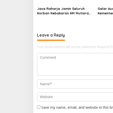
Korban Kebakaran KM Mutiara
Korban K
Sentosa II
RS PHC 
Jasa Raharja Jamin Seluruh
Gelar Au
Korban Kebakaran KM Mutiara
Kementer
Sentosa II di Perairan Sumenep
Koordina
Kepatuh
Leave a Reply
Your email address will not be published.
Required f
Save my name, email, and website in this b