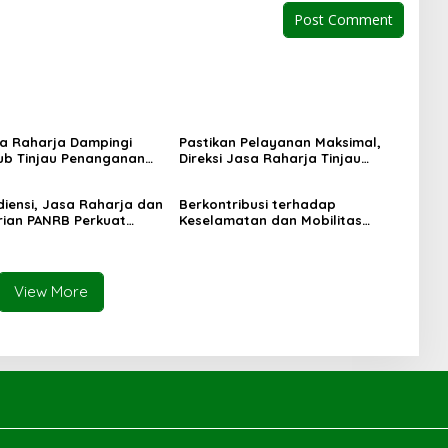
sa Raharja Dampingi
Pastikan Pelayanan Maksimal,
b Tinjau Penanganan
Direksi Jasa Raharja Tinjau
M Mutiara Sentosa II di
Korban Kebakaran KM Mutiara
Surabaya
Sentosa II
diensi, Jasa Raharja dan
Berkontribusi terhadap
ian PANRB Perkuat
Keselamatan dan Mobilitas
si Tingkatkan
Masyarakat, Jasa Raharja Raih
an PKB dan SWDKLLJ
Penghargaan di Ajang
Transportasi Indonesia Awards
2026
View More