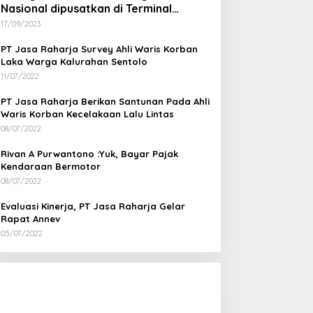
Nasional dipusatkan di Terminal
Wates Kulon Progo
17/09/2023
PT Jasa Raharja Survey Ahli Waris Korban
Laka Warga Kalurahan Sentolo
11/07/2022
PT Jasa Raharja Berikan Santunan Pada Ahli
Waris Korban Kecelakaan Lalu Lintas
08/07/2022
Rivan A Purwantono :Yuk, Bayar Pajak
Kendaraan Bermotor
08/07/2022
Evaluasi Kinerja, PT Jasa Raharja Gelar
Rapat Annev
05/07/2022