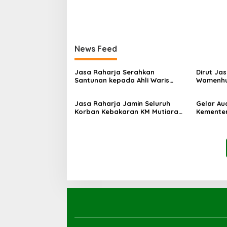
News Feed
Jasa Raharja Serahkan
Dirut Ja
Santunan kepada Ahli Waris
Wamenhu
Korban Kebakaran KM Mutiara
Korban K
Sentosa II
RS PHC 
Jasa Raharja Jamin Seluruh
Gelar Au
Korban Kebakaran KM Mutiara
Kementer
Sentosa II di Perairan Sumenep
Koordina
Kepatuh