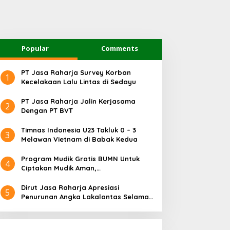
Popular
Comments
PT Jasa Raharja Survey Korban
1
Kecelakaan Lalu Lintas di Sedayu
PT Jasa Raharja Jalin Kerjasama
2
Dengan PT BVT
Timnas Indonesia U23 Takluk 0 – 3
3
Melawan Vietnam di Babak Kedua
Program Mudik Gratis BUMN Untuk
4
Ciptakan Mudik Aman,
Bertanggungjawab dan Sehat
Dirut Jasa Raharja Apresiasi
5
Penurunan Angka Lakalantas Selama
Arus Mudik dan Balik