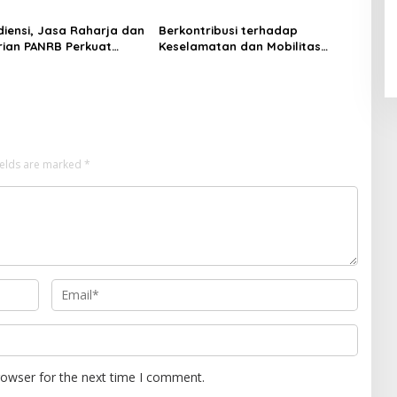
M Mutiara Sentosa II di
Korban Kebakaran KM Mutiara
Surabaya
Sentosa II
diensi, Jasa Raharja dan
Berkontribusi terhadap
ian PANRB Perkuat
Keselamatan dan Mobilitas
si Tingkatkan
Masyarakat, Jasa Raharja Raih
an PKB dan SWDKLLJ
Penghargaan di Ajang
Transportasi Indonesia Awards
2026
ields are marked
*
rowser for the next time I comment.