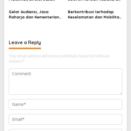
Raharja Tinjau Korban
KM Mutiara Sentosa II di
Kebakaran KM Mutiara
Perairan Sumenep
Gelar Audiensi, Jasa
Berkontribusi terhadap
Sentosa II
Raharja dan Kementerian
Keselamatan dan Mobilitas
PANRB Perkuat Koordinasi
Masyarakat, Jasa Raharja
Tingkatkan Kepatuhan PKB
Raih Penghargaan di Ajang
dan SWDKLLJ
Transportasi Indonesia
Awards 2026
Leave a Reply
Your email address will not be published.
Required fields are
marked
*