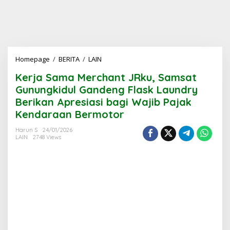
Kerja
Homepage
/
BERITA
/
LAIN
Sama
Kerja Sama Merchant JRku, Samsat
Merchant
JRku,
Gunungkidul Gandeng Flask Laundry
Samsat
Berikan Apresiasi bagi Wajib Pajak
Gunungkidul
Kendaraan Bermotor
Gandeng
Flask
Harun S
24/01/2026
Laundry
LAIN
2748 Views
Berikan
Apresiasi
bagi
Wajib
Pajak
Kendaraan
Bermotor