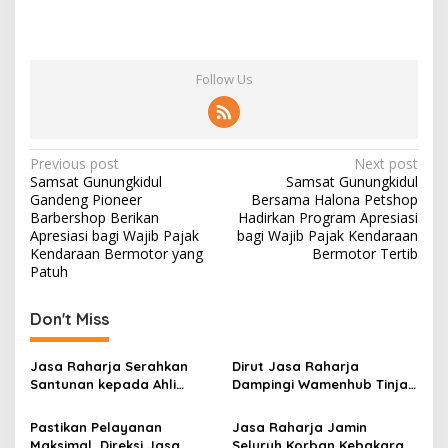
Follow Us
Post
Previous post
Next post
Samsat Gunungkidul
Samsat Gunungkidul
navigation
Gandeng Pioneer
Bersama Halona Petshop
Barbershop Berikan
Hadirkan Program Apresiasi
Apresiasi bagi Wajib Pajak
bagi Wajib Pajak Kendaraan
Kendaraan Bermotor yang
Bermotor Tertib
Patuh
Don't Miss
Jasa Raharja Serahkan
Dirut Jasa Raharja
Santunan kepada Ahli
Dampingi Wamenhub Tinjau
Waris Korban Kebakaran
Penanganan Korban KM
KM Mutiara Sentosa II
Mutiara Sentosa II di RS
Pastikan Pelayanan
Jasa Raharja Jamin
PHC Surabaya
Maksimal, Direksi Jasa
Seluruh Korban Kebakaran