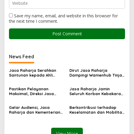
Save my name, email, and website in this browser for
the next time I comment.
News Feed
Jasa Raharja Serahkan
Dirut Jasa Raharja
Santunan kepada Ahli
Dampingi Wamenhub Tinjau
Waris Korban Kebakaran
Penanganan Korban KM
KM Mutiara Sentosa II
Mutiara Sentosa II di RS
Pastikan Pelayanan
Jasa Raharja Jamin
PHC Surabaya
Maksimal, Direksi Jasa
Seluruh Korban Kebakaran
Raharja Tinjau Korban
KM Mutiara Sentosa II di
Kebakaran KM Mutiara
Perairan Sumenep
Gelar Audiensi, Jasa
Berkontribusi terhadap
Sentosa II
Raharja dan Kementerian
Keselamatan dan Mobilitas
PANRB Perkuat Koordinasi
Masyarakat, Jasa Raharja
Tingkatkan Kepatuhan PKB
Raih Penghargaan di Ajang
dan SWDKLLJ
Transportasi Indonesia
Awards 2026
View More