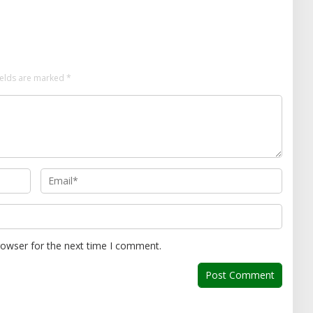
Kepatuhan PKB dan SWDKLLJ
ields are marked
*
rowser for the next time I comment.