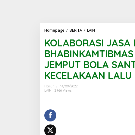
KOLABORASI
Homepage
/
BERITA
/
LAIN
JASA
KOLABORASI JASA
RAHARJA
DAN
BHABINKAMTIBMAS
BHABINKAMTIBMAS
DALAM
JEMPUT BOLA SAN
PELAYANAN
JEMPUT
KECELAKAAN LALU 
BOLA
SANTUNAN
AKIBAT
Harun S
14/09/2022
KECELAKAAN
LAIN
2966 Views
LALU
LINTAS