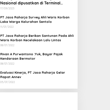
Nasional dipusatkan di Terminal
Wates Kulon Progo
17/09/2023
PT Jasa Raharja Survey Ahli Waris Korban
Laka Warga Kalurahan Sentolo
11/07/2022
PT Jasa Raharja Berikan Santunan Pada Ahli
Waris Korban Kecelakaan Lalu Lintas
08/07/2022
Rivan A Purwantono :Yuk, Bayar Pajak
Kendaraan Bermotor
08/07/2022
Evaluasi Kinerja, PT Jasa Raharja Gelar
Rapat Annev
05/07/2022