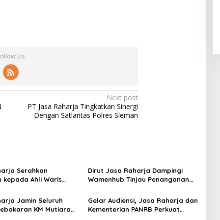
Follow Us
Next post
N
PT Jasa Raharja Tingkatkan Sinergi
Dengan Satlantas Polres Sleman
arja Serahkan
Dirut Jasa Raharja Dampingi
 kepada Ahli Waris
Wamenhub Tinjau Penanganan
ebakaran KM Mutiara
Korban KM Mutiara Sentosa II di
I
RS PHC Surabaya
arja Jamin Seluruh
Gelar Audiensi, Jasa Raharja dan
ebakaran KM Mutiara
Kementerian PANRB Perkuat
II di Perairan Sumenep
Koordinasi Tingkatkan