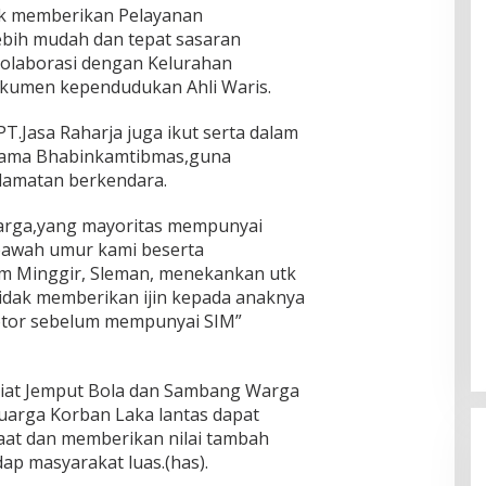
uk memberikan Pelayanan
ebih mudah dan tepat sasaran
 kolaborasi dengan Kelurahan
okumen kependudukan Ahli Waris.
PT.Jasa Raharja juga ikut serta dalam
sama Bhabinkamtibmas,guna
lamatan berkendara.
rga,yang mayoritas mempunyai
bawah umur kami beserta
 Minggir, Sleman, menekankan utk
idak memberikan ijin kepada anaknya
tor sebelum mempunyai SIM”
iat Jemput Bola dan Sambang Warga
arga Korban Laka lantas dapat
at dan memberikan nilai tambah
dap masyarakat luas.(has).