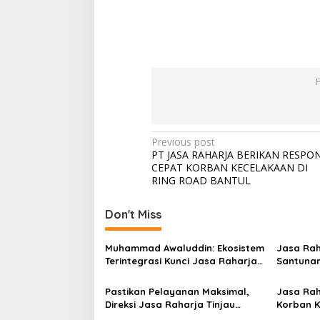
Post
Previous post
PT JASA RAHARJA BERIKAN RESPO
navigation
CEPAT KORBAN KECELAKAAN DI
RING ROAD BANTUL
Don't Miss
Muhammad Awaluddin: Ekosistem
Jasa Rah
Terintegrasi Kunci Jasa Raharja
Santunan
Hadirkan Pelayanan Maksimal
Korban K
Kepada masyarakat
Sentosa I
Pastikan Pelayanan Maksimal,
Jasa Rah
Direksi Jasa Raharja Tinjau
Korban K
Korban Kebakaran KM Mutiara
Sentosa 