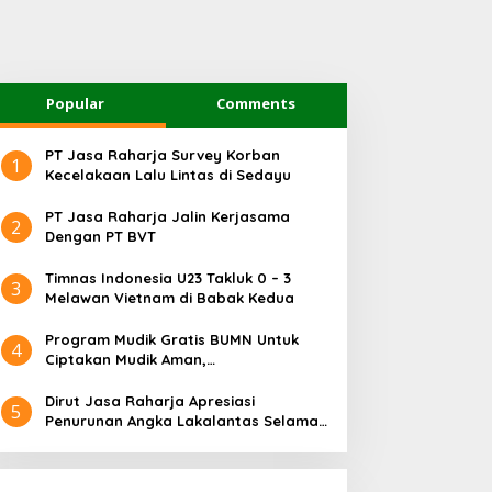
Popular
Comments
PT Jasa Raharja Survey Korban
1
Kecelakaan Lalu Lintas di Sedayu
PT Jasa Raharja Jalin Kerjasama
2
Dengan PT BVT
Timnas Indonesia U23 Takluk 0 – 3
3
Melawan Vietnam di Babak Kedua
Program Mudik Gratis BUMN Untuk
4
Ciptakan Mudik Aman,
Bertanggungjawab dan Sehat
Dirut Jasa Raharja Apresiasi
5
Penurunan Angka Lakalantas Selama
Arus Mudik dan Balik