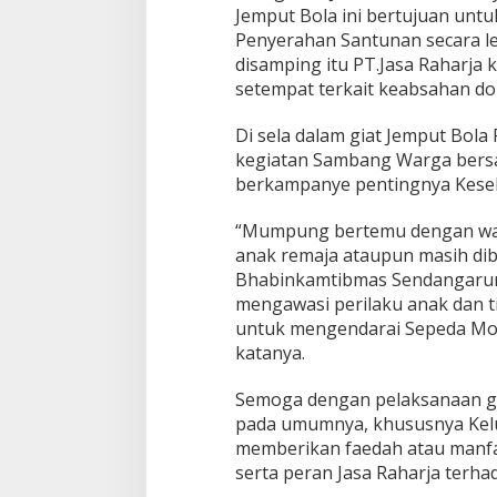
Jemput Bola ini bertujuan unt
Penyerahan Santunan secara l
disamping itu PT.Jasa Raharja
setempat terkait keabsahan d
Di sela dalam giat Jemput Bola 
kegiatan Sambang Warga ber
berkampanye pentingnya Kese
“Mumpung bertemu dengan wa
anak remaja ataupun masih di
Bhabinkamtibmas Sendangarum
mengawasi perilaku anak dan t
untuk mengendarai Sepeda Mo
katanya.
Semoga dengan pelaksanaan g
pada umumnya, khususnya Kelu
memberikan faedah atau manfa
serta peran Jasa Raharja terha