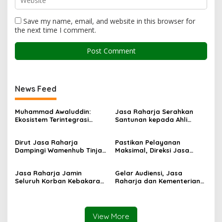
Save my name, email, and website in this browser for
the next time I comment.
News Feed
Muhammad Awaluddin:
Jasa Raharja Serahkan
Ekosistem Terintegrasi
Santunan kepada Ahli
Kunci Jasa Raharja
Waris Korban Kebakaran
Hadirkan Pelayanan
KM Mutiara Sentosa II
Dirut Jasa Raharja
Pastikan Pelayanan
Maksimal Kepada
Dampingi Wamenhub Tinjau
Maksimal, Direksi Jasa
masyarakat
Penanganan Korban KM
Raharja Tinjau Korban
Mutiara Sentosa II di RS
Kebakaran KM Mutiara
Jasa Raharja Jamin
Gelar Audiensi, Jasa
PHC Surabaya
Sentosa II
Seluruh Korban Kebakaran
Raharja dan Kementerian
KM Mutiara Sentosa II di
PANRB Perkuat Koordinasi
Perairan Sumenep
Tingkatkan Kepatuhan PKB
dan SWDKLLJ
View More