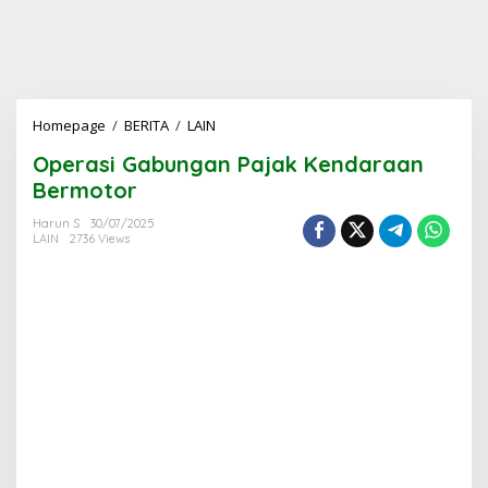
Operasi
Homepage
/
BERITA
/
LAIN
Gabungan
Operasi Gabungan Pajak Kendaraan
Pajak
Kendaraan
Bermotor
Bermotor
Harun S
30/07/2025
LAIN
2736 Views