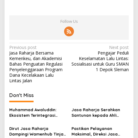
Follow Us
Post
Previous post
Next post
Jasa Raharja Bersama
Pengajar Peduli
navigation
Kemenkeu, dan Akademisi
Keselamatan Lalu Lintas:
Bahas Penguatan Regulasi
Sosialisasi untuk Guru SMAN
Penyelenggaraan Program
1 Depok Sleman
Dana Kecelakaan Lalu
Lintas Jalan
Don't Miss
Muhammad Awaluddin:
Jasa Raharja Serahkan
Ekosistem Terintegrasi
Santunan kepada Ahli
Kunci Jasa Raharja
Waris Korban Kebakaran
Hadirkan Pelayanan
KM Mutiara Sentosa II
Dirut Jasa Raharja
Pastikan Pelayanan
Maksimal Kepada
Dampingi Wamenhub Tinjau
Maksimal, Direksi Jasa
masyarakat