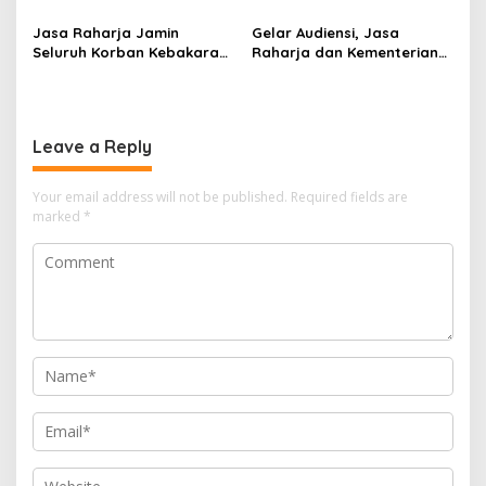
Penanganan Korban KM
Raharja Tinjau Korban
Mutiara Sentosa II di RS
Kebakaran KM Mutiara
Jasa Raharja Jamin
Gelar Audiensi, Jasa
PHC Surabaya
Sentosa II
Seluruh Korban Kebakaran
Raharja dan Kementerian
KM Mutiara Sentosa II di
PANRB Perkuat Koordinasi
Perairan Sumenep
Tingkatkan Kepatuhan PKB
dan SWDKLLJ
Leave a Reply
Your email address will not be published.
Required fields are
marked
*