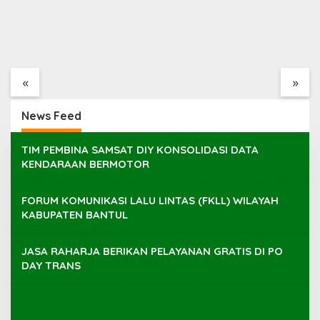
Pasporia, Solusi Bagi
Muhammad Awaluddin:
Masyarakat Pekerja
Ekosistem Terintegrasi
Urus Paspor
Kunci Jasa Raharja
«
»
Hadirkan Pelayanan
Maksimal Kepada
masyarakat
News Feed
KOTAWATES.COM
TIM PEMBINA SAMSAT DIY KONSOLIDASI DATA
KENDARAAN BERMOTOR
FORUM KOMUNIKASI LALU LINTAS (FKLL) WILAYAH
KABUPATEN BANTUL
JASA RAHARJA BERIKAN PELAYANAN GRATIS DI PO
DAY TRANS