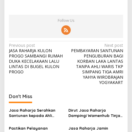
Follow Us
Post
Previous post
Next post
JASA RAHARJA KULON
PEMBAYARAN SANTUNAN
navigation
PROGO SAMBANGI RUMAH
PENGUBURAN BAGI
DUKA KECELAKAAN LALU
KORBAN LAKA LANTAS
LINTAS DI BUGEL KULON
TANPA AHLI WARIS TKP
PROGO
SIMPANG TIGA AMRI
YAHYA WIROBRAJAN
YOGYAKART
Don't Miss
Jasa Raharja Serahkan
Dirut Jasa Raharja
Santunan kepada Ahli
Dampingi Wamenhub Tinjau
Waris Korban Kebakaran
Penanganan Korban KM
KM Mutiara Sentosa II
Mutiara Sentosa II di RS
Pastikan Pelayanan
Jasa Raharja Jamin
PHC Surabaya