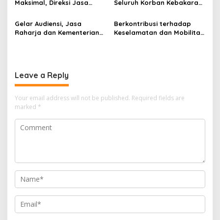
Maksimal, Direksi Jasa
Seluruh Korban Kebakaran
Raharja Tinjau Korban
KM Mutiara Sentosa II di
Kebakaran KM Mutiara
Perairan Sumenep
Gelar Audiensi, Jasa
Berkontribusi terhadap
Sentosa II
Raharja dan Kementerian
Keselamatan dan Mobilitas
PANRB Perkuat Koordinasi
Masyarakat, Jasa Raharja
Tingkatkan Kepatuhan PKB
Raih Penghargaan di Ajang
dan SWDKLLJ
Transportasi Indonesia
Awards 2026
Leave a Reply
Your email address will not be published.
Required fields are
marked
*