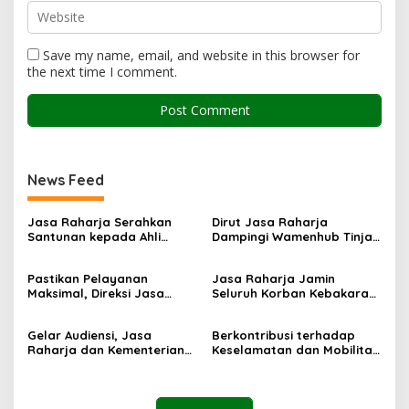
Save my name, email, and website in this browser for
the next time I comment.
News Feed
Jasa Raharja Serahkan
Dirut Jasa Raharja
Santunan kepada Ahli
Dampingi Wamenhub Tinjau
Waris Korban Kebakaran
Penanganan Korban KM
KM Mutiara Sentosa II
Mutiara Sentosa II di RS
Pastikan Pelayanan
Jasa Raharja Jamin
PHC Surabaya
Maksimal, Direksi Jasa
Seluruh Korban Kebakaran
Raharja Tinjau Korban
KM Mutiara Sentosa II di
Kebakaran KM Mutiara
Perairan Sumenep
Gelar Audiensi, Jasa
Berkontribusi terhadap
Sentosa II
Raharja dan Kementerian
Keselamatan dan Mobilitas
PANRB Perkuat Koordinasi
Masyarakat, Jasa Raharja
Tingkatkan Kepatuhan PKB
Raih Penghargaan di Ajang
dan SWDKLLJ
Transportasi Indonesia
Awards 2026