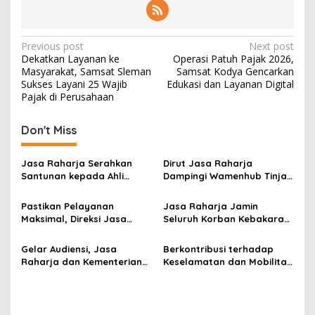
Post
Previous post
Next post
Dekatkan Layanan ke
Operasi Patuh Pajak 2026,
navigation
Masyarakat, Samsat Sleman
Samsat Kodya Gencarkan
Sukses Layani 25 Wajib
Edukasi dan Layanan Digital
Pajak di Perusahaan
Don't Miss
Jasa Raharja Serahkan
Dirut Jasa Raharja
Santunan kepada Ahli
Dampingi Wamenhub Tinjau
Waris Korban Kebakaran
Penanganan Korban KM
KM Mutiara Sentosa II
Mutiara Sentosa II di RS
Pastikan Pelayanan
Jasa Raharja Jamin
PHC Surabaya
Maksimal, Direksi Jasa
Seluruh Korban Kebakaran
Raharja Tinjau Korban
KM Mutiara Sentosa II di
Kebakaran KM Mutiara
Perairan Sumenep
Gelar Audiensi, Jasa
Berkontribusi terhadap
Sentosa II
Raharja dan Kementerian
Keselamatan dan Mobilitas
PANRB Perkuat Koordinasi
Masyarakat, Jasa Raharja
Tingkatkan Kepatuhan PKB
Raih Penghargaan di Ajang
dan SWDKLLJ
Transportasi Indonesia
Awards 2026