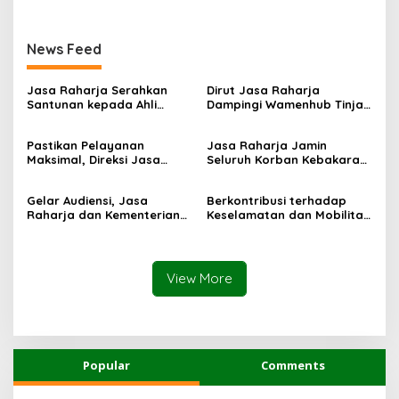
News Feed
Jasa Raharja Serahkan
Dirut Jasa Raharja
Santunan kepada Ahli
Dampingi Wamenhub Tinjau
Waris Korban Kebakaran
Penanganan Korban KM
KM Mutiara Sentosa II
Mutiara Sentosa II di RS
Pastikan Pelayanan
Jasa Raharja Jamin
PHC Surabaya
Maksimal, Direksi Jasa
Seluruh Korban Kebakaran
Raharja Tinjau Korban
KM Mutiara Sentosa II di
Kebakaran KM Mutiara
Perairan Sumenep
Gelar Audiensi, Jasa
Berkontribusi terhadap
Sentosa II
Raharja dan Kementerian
Keselamatan dan Mobilitas
PANRB Perkuat Koordinasi
Masyarakat, Jasa Raharja
Tingkatkan Kepatuhan PKB
Raih Penghargaan di Ajang
dan SWDKLLJ
Transportasi Indonesia
Awards 2026
View More
Popular
Comments