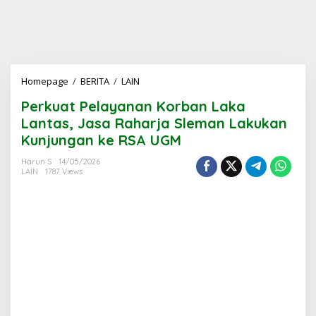
Perkuat
Homepage
/
BERITA
/
LAIN
Pelayanan
Perkuat Pelayanan Korban Laka
Korban
Laka
Lantas, Jasa Raharja Sleman Lakukan
Lantas,
Kunjungan ke RSA UGM
Jasa
Raharja
Harun S
14/05/2026
Sleman
LAIN
1787 Views
Lakukan
Kunjungan
ke
RSA
UGM