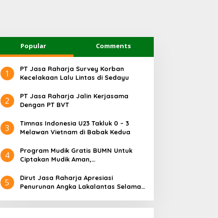
Popular
Comments
PT Jasa Raharja Survey Korban
1
Kecelakaan Lalu Lintas di Sedayu
PT Jasa Raharja Jalin Kerjasama
2
Dengan PT BVT
Timnas Indonesia U23 Takluk 0 – 3
3
Melawan Vietnam di Babak Kedua
Program Mudik Gratis BUMN Untuk
4
Ciptakan Mudik Aman,
Bertanggungjawab dan Sehat
Dirut Jasa Raharja Apresiasi
5
Penurunan Angka Lakalantas Selama
Arus Mudik dan Balik