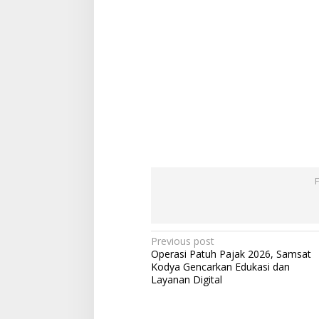
Post
Previous post
Operasi Patuh Pajak 2026, Samsat
navigation
Kodya Gencarkan Edukasi dan
Layanan Digital