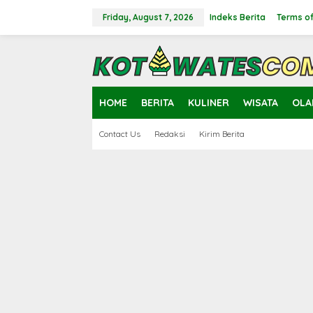
Skip
to
Friday, August 7, 2026
Indeks Berita
Terms of
content
close
HOME
BERITA
KULINER
WISATA
OLA
Contact Us
Redaksi
Kirim Berita