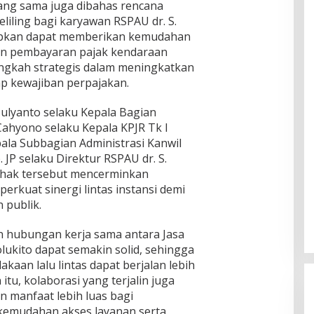
yang sama juga dibahas rencana
liling bagi karyawan RSPAU dr. S.
harapkan dapat memberikan kemudahan
an pembayaran pajak kendaraan
angkah strategis dalam meningkatkan
p kewajiban perpajakan.
 Mulyanto selaku Kepala Bagian
Cahyono selaku Kepala KPJR Tk I
pala Subbagian Administrasi Kanwil
. JP selaku Direktur RSPAU dr. S.
pihak tersebut mencerminkan
kuat sinergi lintas instansi demi
 publik.
an hubungan kerja sama antara Jasa
olukito dapat semakin solid, sehingga
kaan lalu lintas dapat berjalan lebih
 itu, kolaborasi yang terjalin juga
manfaat lebih luas bagi
kemudahan akses layanan serta