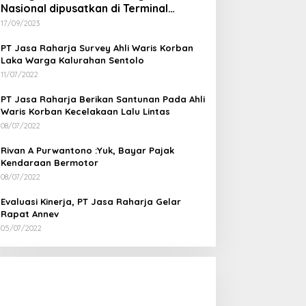
Nasional dipusatkan di Terminal
Wates Kulon Progo
17/09/2023
PT Jasa Raharja Survey Ahli Waris Korban
Laka Warga Kalurahan Sentolo
11/07/2022
PT Jasa Raharja Berikan Santunan Pada Ahli
Waris Korban Kecelakaan Lalu Lintas
08/07/2022
Rivan A Purwantono :Yuk, Bayar Pajak
Kendaraan Bermotor
08/07/2022
Evaluasi Kinerja, PT Jasa Raharja Gelar
Rapat Annev
05/07/2022