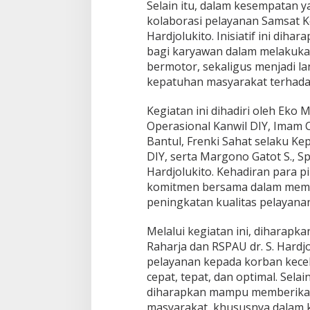
Selain itu, dalam kesempatan 
kolaborasi pelayanan Samsat Ke
Hardjolukito. Inisiatif ini di
bagi karyawan dalam melakuk
bermotor, sekaligus menjadi l
kepatuhan masyarakat terhada
Kegiatan ini dihadiri oleh Eko
Operasional Kanwil DIY, Imam 
Bantul, Frenki Sahat selaku Ke
DIY, serta Margono Gatot S., Sp
Hardjolukito. Kehadiran para 
komitmen bersama dalam memper
peningkatan kualitas pelayanan
Melalui kegiatan ini, diharapk
Raharja dan RSPAU dr. S. Hardj
pelayanan kepada korban kecela
cepat, tepat, dan optimal. Selain
diharapkan mampu memberikan 
masyarakat, khususnya dalam 