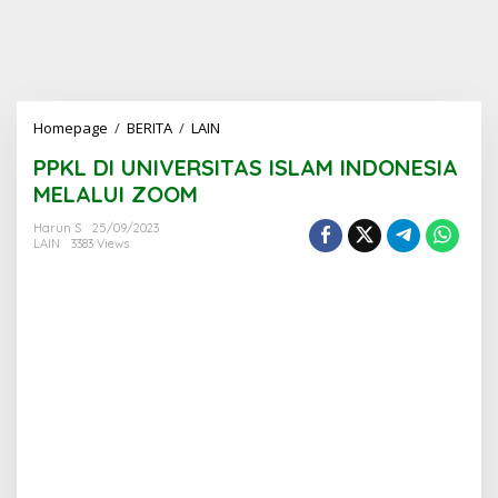
PPKL
Homepage
/
BERITA
/
LAIN
DI
PPKL DI UNIVERSITAS ISLAM INDONESIA
UNIVERSITAS
ISLAM
MELALUI ZOOM
INDONESIA
MELALUI
Harun S
25/09/2023
LAIN
3383 Views
ZOOM