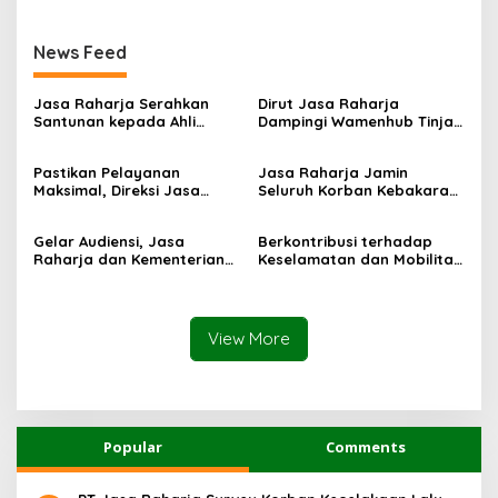
News Feed
Jasa Raharja Serahkan
Dirut Jasa Raharja
Santunan kepada Ahli
Dampingi Wamenhub Tinjau
Waris Korban Kebakaran
Penanganan Korban KM
KM Mutiara Sentosa II
Mutiara Sentosa II di RS
Pastikan Pelayanan
Jasa Raharja Jamin
PHC Surabaya
Maksimal, Direksi Jasa
Seluruh Korban Kebakaran
Raharja Tinjau Korban
KM Mutiara Sentosa II di
Kebakaran KM Mutiara
Perairan Sumenep
Gelar Audiensi, Jasa
Berkontribusi terhadap
Sentosa II
Raharja dan Kementerian
Keselamatan dan Mobilitas
PANRB Perkuat Koordinasi
Masyarakat, Jasa Raharja
Tingkatkan Kepatuhan PKB
Raih Penghargaan di Ajang
dan SWDKLLJ
Transportasi Indonesia
Awards 2026
View More
Popular
Comments