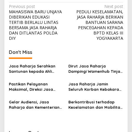
Post
Previous post
Next post
MAHASISWA BARU UNJAYA
PEDULI KESELAMATAN,
navigation
DIBERIKAN EDUKASI
JASA RAHARJA BERIKAN
TERTIB BERLALU LINTAS
BANTUAN SARANA
BERSAMA JASA RAHARJA
PENCEGAHAN KEPADA
DAN DITLANTAS POLDA
BPTD KELAS III
DIY
YOGYAKARTA
Don't Miss
Jasa Raharja Serahkan
Dirut Jasa Raharja
Santunan kepada Ahli
Dampingi Wamenhub Tinjau
Waris Korban Kebakaran
Penanganan Korban KM
KM Mutiara Sentosa II
Mutiara Sentosa II di RS
Pastikan Pelayanan
Jasa Raharja Jamin
PHC Surabaya
Maksimal, Direksi Jasa
Seluruh Korban Kebakaran
Raharja Tinjau Korban
KM Mutiara Sentosa II di
Kebakaran KM Mutiara
Perairan Sumenep
Gelar Audiensi, Jasa
Berkontribusi terhadap
Sentosa II
Raharja dan Kementerian
Keselamatan dan Mobilitas
PANRB Perkuat Koordinasi
Masyarakat, Jasa Raharja
Tingkatkan Kepatuhan PKB
Raih Penghargaan di Ajang
dan SWDKLLJ
Transportasi Indonesia
Awards 2026