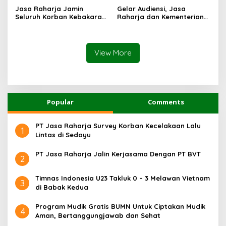
Mutiara Sentosa II di RS
Kebakaran KM Mutiara
Jasa Raharja Jamin
Gelar Audiensi, Jasa
PHC Surabaya
Sentosa II
Seluruh Korban Kebakaran
Raharja dan Kementerian
KM Mutiara Sentosa II di
PANRB Perkuat Koordinasi
Perairan Sumenep
Tingkatkan Kepatuhan PKB
dan SWDKLLJ
View More
Popular
Comments
PT Jasa Raharja Survey Korban Kecelakaan Lalu
1
Lintas di Sedayu
PT Jasa Raharja Jalin Kerjasama Dengan PT BVT
2
Timnas Indonesia U23 Takluk 0 – 3 Melawan Vietnam
3
di Babak Kedua
Program Mudik Gratis BUMN Untuk Ciptakan Mudik
4
Aman, Bertanggungjawab dan Sehat