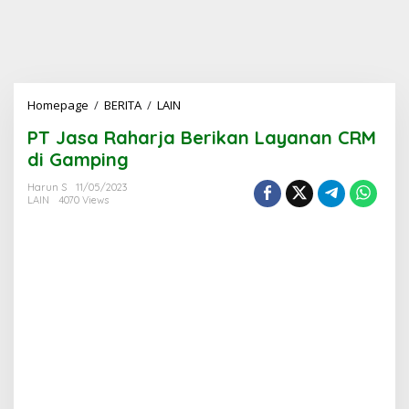
PT
Homepage
/
BERITA
/
LAIN
Jasa
PT Jasa Raharja Berikan Layanan CRM
Raharja
Berikan
di Gamping
Layanan
CRM
Harun S
11/05/2023
LAIN
4070 Views
di
Gamping