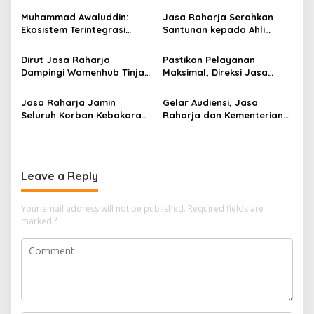
Muhammad Awaluddin:
Jasa Raharja Serahkan
Ekosistem Terintegrasi
Santunan kepada Ahli
Kunci Jasa Raharja
Waris Korban Kebakaran
Hadirkan Pelayanan
KM Mutiara Sentosa II
Dirut Jasa Raharja
Pastikan Pelayanan
Maksimal Kepada
Dampingi Wamenhub Tinjau
Maksimal, Direksi Jasa
masyarakat
Penanganan Korban KM
Raharja Tinjau Korban
Mutiara Sentosa II di RS
Kebakaran KM Mutiara
Jasa Raharja Jamin
Gelar Audiensi, Jasa
PHC Surabaya
Sentosa II
Seluruh Korban Kebakaran
Raharja dan Kementerian
KM Mutiara Sentosa II di
PANRB Perkuat Koordinasi
Perairan Sumenep
Tingkatkan Kepatuhan PKB
dan SWDKLLJ
Leave a Reply
Your email address will not be published.
Required fields are
marked
*