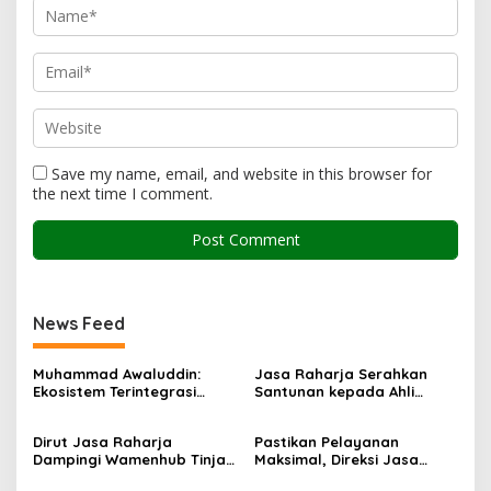
Save my name, email, and website in this browser for
the next time I comment.
News Feed
Muhammad Awaluddin:
Jasa Raharja Serahkan
Ekosistem Terintegrasi
Santunan kepada Ahli
Kunci Jasa Raharja
Waris Korban Kebakaran
Hadirkan Pelayanan
KM Mutiara Sentosa II
Dirut Jasa Raharja
Pastikan Pelayanan
Maksimal Kepada
Dampingi Wamenhub Tinjau
Maksimal, Direksi Jasa
masyarakat
Penanganan Korban KM
Raharja Tinjau Korban