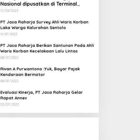
Nasional dipusatkan di Terminal
Wates Kulon Progo
17/09/2023
PT Jasa Raharja Survey Ahli Waris Korban
Laka Warga Kalurahan Sentolo
11/07/2022
PT Jasa Raharja Berikan Santunan Pada Ahli
Waris Korban Kecelakaan Lalu Lintas
08/07/2022
Rivan A Purwantono :Yuk, Bayar Pajak
Kendaraan Bermotor
08/07/2022
Evaluasi Kinerja, PT Jasa Raharja Gelar
Rapat Annev
05/07/2022