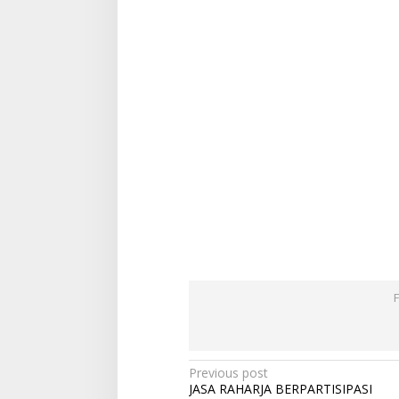
Post
Previous post
JASA RAHARJA BERPARTISIPASI