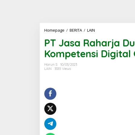
PT
Homepage
/
BERITA
/
LAIN
Jasa
PT Jasa Raharja D
Raharja
Dukung
Kompetensi Digital
Peningkatan
Kompetensi
Digital
Harun S
10/03/2023
Generasi
LAIN
3335 Views
Muda