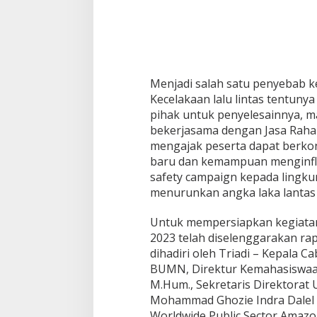
Menjadi salah satu penyebab ke
Kecelakaan lalu lintas tentun
pihak untuk penyelesainnya, ma
bekerjasama dengan Jasa Rahar
mengajak peserta dapat berkon
baru dan kemampuan menginf
safety campaign kepada lingku
menurunkan angka laka lantas 
Untuk mempersiapkan kegiatan
2023 telah diselenggarakan rap
dihadiri oleh Triadi – Kepala C
BUMN, Direktur Kemahasiswaan
M.Hum., Sekretaris Direktorat 
Mohammad Ghozie Indra Dalel
Worldwide Public Sector Amazon