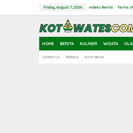
Skip
to
Friday, August 7, 2026
Indeks Berita
Terms of
content
close
HOME
BERITA
KULINER
WISATA
OLA
Contact Us
Redaksi
Kirim Berita