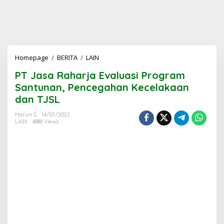
PT
Homepage
/
BERITA
/
LAIN
Jasa
PT Jasa Raharja Evaluasi Program
Raharja
Evaluasi
Santunan, Pencegahan Kecelakaan
Program
dan TJSL
Santunan,
Pencegahan
Harun S
14/07/2022
Kecelakaan
LAIN
4888 Views
dan
TJSL