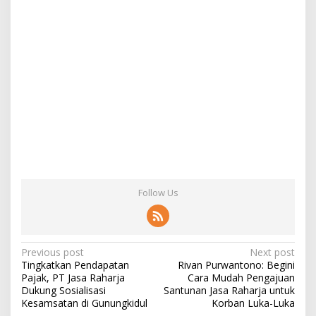
Follow Us
Post
Previous post
Next post
Tingkatkan Pendapatan
Rivan Purwantono: Begini
navigation
Pajak, PT Jasa Raharja
Cara Mudah Pengajuan
Dukung Sosialisasi
Santunan Jasa Raharja untuk
Kesamsatan di Gunungkidul
Korban Luka-Luka