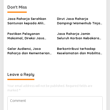
Don't Miss
Jasa Raharja Serahkan
Dirut Jasa Raharja
Santunan kepada Ahli
Dampingi Wamenhub Tinjau
Waris Korban Kebakaran
Penanganan Korban KM
KM Mutiara Sentosa II
Mutiara Sentosa II di RS
Pastikan Pelayanan
Jasa Raharja Jamin
PHC Surabaya
Maksimal, Direksi Jasa
Seluruh Korban Kebakaran
Raharja Tinjau Korban
KM Mutiara Sentosa II di
Kebakaran KM Mutiara
Perairan Sumenep
Gelar Audiensi, Jasa
Berkontribusi terhadap
Sentosa II
Raharja dan Kementerian
Keselamatan dan Mobilitas
PANRB Perkuat Koordinasi
Masyarakat, Jasa Raharja
Tingkatkan Kepatuhan PKB
Raih Penghargaan di Ajang
dan SWDKLLJ
Transportasi Indonesia
Awards 2026
Leave a Reply
Your email address will not be published.
Required fields are
marked
*