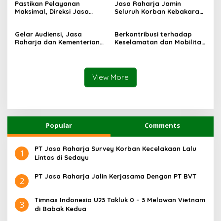
Pastikan Pelayanan
Jasa Raharja Jamin
PHC Surabaya
Maksimal, Direksi Jasa
Seluruh Korban Kebakaran
Raharja Tinjau Korban
KM Mutiara Sentosa II di
Kebakaran KM Mutiara
Perairan Sumenep
Gelar Audiensi, Jasa
Berkontribusi terhadap
Sentosa II
Raharja dan Kementerian
Keselamatan dan Mobilitas
PANRB Perkuat Koordinasi
Masyarakat, Jasa Raharja
Tingkatkan Kepatuhan PKB
Raih Penghargaan di Ajang
dan SWDKLLJ
Transportasi Indonesia
Awards 2026
View More
Popular
Comments
PT Jasa Raharja Survey Korban Kecelakaan Lalu
1
Lintas di Sedayu
PT Jasa Raharja Jalin Kerjasama Dengan PT BVT
2
Timnas Indonesia U23 Takluk 0 – 3 Melawan Vietnam
3
di Babak Kedua