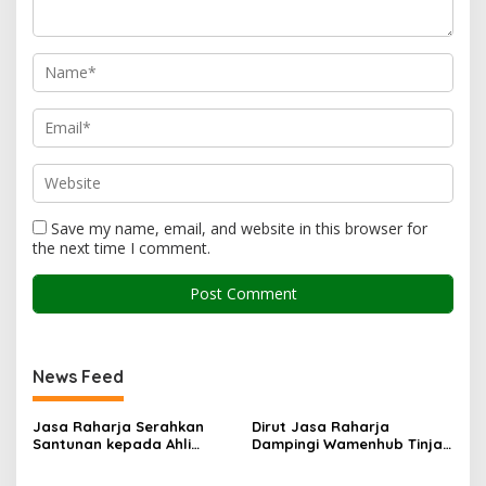
Save my name, email, and website in this browser for
the next time I comment.
News Feed
Jasa Raharja Serahkan
Dirut Jasa Raharja
Santunan kepada Ahli
Dampingi Wamenhub Tinjau
Waris Korban Kebakaran
Penanganan Korban KM
KM Mutiara Sentosa II
Mutiara Sentosa II di RS