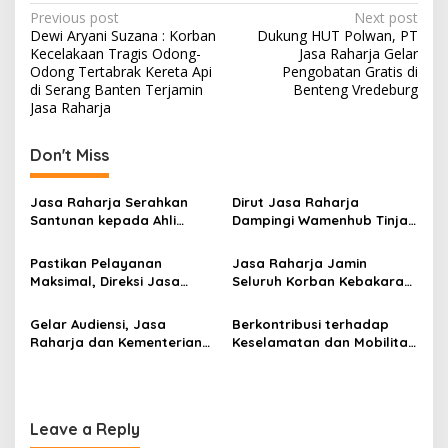
Post
Previous post
Next post
Dewi Aryani Suzana : Korban
Dukung HUT Polwan, PT
navigation
Kecelakaan Tragis Odong-
Jasa Raharja Gelar
Odong Tertabrak Kereta Api
Pengobatan Gratis di
di Serang Banten Terjamin
Benteng Vredeburg
Jasa Raharja
Don't Miss
Jasa Raharja Serahkan
Dirut Jasa Raharja
Santunan kepada Ahli
Dampingi Wamenhub Tinjau
Waris Korban Kebakaran
Penanganan Korban KM
KM Mutiara Sentosa II
Mutiara Sentosa II di RS
Pastikan Pelayanan
Jasa Raharja Jamin
PHC Surabaya
Maksimal, Direksi Jasa
Seluruh Korban Kebakaran
Raharja Tinjau Korban
KM Mutiara Sentosa II di
Kebakaran KM Mutiara
Perairan Sumenep
Gelar Audiensi, Jasa
Berkontribusi terhadap
Sentosa II
Raharja dan Kementerian
Keselamatan dan Mobilitas
PANRB Perkuat Koordinasi
Masyarakat, Jasa Raharja
Tingkatkan Kepatuhan PKB
Raih Penghargaan di Ajang
dan SWDKLLJ
Transportasi Indonesia
Awards 2026
Leave a Reply