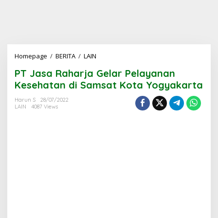
PT
Homepage
/
BERITA
/
LAIN
Jasa
PT Jasa Raharja Gelar Pelayanan
Raharja
Gelar
Kesehatan di Samsat Kota Yogyakarta
Pelayanan
Kesehatan
Harun S
28/07/2022
LAIN
4087 Views
di
Samsat
Kota
Yogyakarta