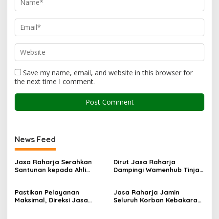
Save my name, email, and website in this browser for
the next time I comment.
News Feed
Jasa Raharja Serahkan
Dirut Jasa Raharja
Santunan kepada Ahli
Dampingi Wamenhub Tinjau
Waris Korban Kebakaran
Penanganan Korban KM
KM Mutiara Sentosa II
Mutiara Sentosa II di RS
Pastikan Pelayanan
Jasa Raharja Jamin
PHC Surabaya
Maksimal, Direksi Jasa
Seluruh Korban Kebakaran
Raharja Tinjau Korban
KM Mutiara Sentosa II di
Kebakaran KM Mutiara
Perairan Sumenep