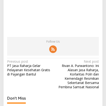
Follow Us
Post
Previous post
Next post
PT Jasa Raharja Gelar
Rivan A. Purwantono: Ini
navigation
Pelayanan Kesehatan Gratis
Alasan Jasa Raharja,
di Pajangan Bantul
Korlantas Polri dan
Kemendagri Resmikan
Sekertariat Bersama
Pembina Samsat Nasional
Don't Miss