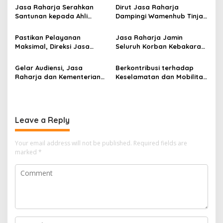
Jasa Raharja Serahkan
Dirut Jasa Raharja
Santunan kepada Ahli
Dampingi Wamenhub Tinjau
Waris Korban Kebakaran
Penanganan Korban KM
KM Mutiara Sentosa II
Mutiara Sentosa II di RS
Pastikan Pelayanan
Jasa Raharja Jamin
PHC Surabaya
Maksimal, Direksi Jasa
Seluruh Korban Kebakaran
Raharja Tinjau Korban
KM Mutiara Sentosa II di
Kebakaran KM Mutiara
Perairan Sumenep
Gelar Audiensi, Jasa
Berkontribusi terhadap
Sentosa II
Raharja dan Kementerian
Keselamatan dan Mobilitas
PANRB Perkuat Koordinasi
Masyarakat, Jasa Raharja
Tingkatkan Kepatuhan PKB
Raih Penghargaan di Ajang
dan SWDKLLJ
Transportasi Indonesia
Awards 2026
Leave a Reply
Your email address will not be published.
Required fields are
marked
*