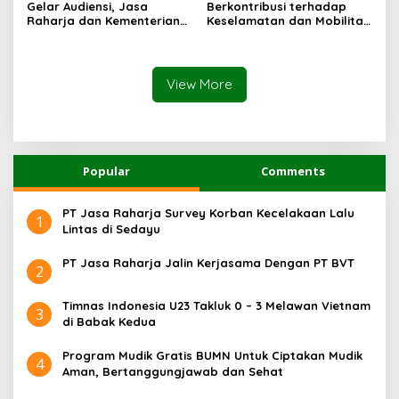
Gelar Audiensi, Jasa
Berkontribusi terhadap
Sentosa II
Raharja dan Kementerian
Keselamatan dan Mobilitas
PANRB Perkuat Koordinasi
Masyarakat, Jasa Raharja
Tingkatkan Kepatuhan PKB
Raih Penghargaan di Ajang
dan SWDKLLJ
Transportasi Indonesia
Awards 2026
View More
Popular
Comments
PT Jasa Raharja Survey Korban Kecelakaan Lalu
1
Lintas di Sedayu
PT Jasa Raharja Jalin Kerjasama Dengan PT BVT
2
Timnas Indonesia U23 Takluk 0 – 3 Melawan Vietnam
3
di Babak Kedua
Program Mudik Gratis BUMN Untuk Ciptakan Mudik
4
Aman, Bertanggungjawab dan Sehat