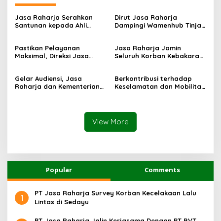
Jasa Raharja Serahkan
Dirut Jasa Raharja
Santunan kepada Ahli
Dampingi Wamenhub Tinjau
Waris Korban Kebakaran
Penanganan Korban KM
KM Mutiara Sentosa II
Mutiara Sentosa II di RS
Pastikan Pelayanan
Jasa Raharja Jamin
PHC Surabaya
Maksimal, Direksi Jasa
Seluruh Korban Kebakaran
Raharja Tinjau Korban
KM Mutiara Sentosa II di
Kebakaran KM Mutiara
Perairan Sumenep
Gelar Audiensi, Jasa
Berkontribusi terhadap
Sentosa II
Raharja dan Kementerian
Keselamatan dan Mobilitas
PANRB Perkuat Koordinasi
Masyarakat, Jasa Raharja
Tingkatkan Kepatuhan PKB
Raih Penghargaan di Ajang
dan SWDKLLJ
Transportasi Indonesia
Awards 2026
View More
Popular
Comments
PT Jasa Raharja Survey Korban Kecelakaan Lalu
1
Lintas di Sedayu
PT Jasa Raharja Jalin Kerjasama Dengan PT BVT