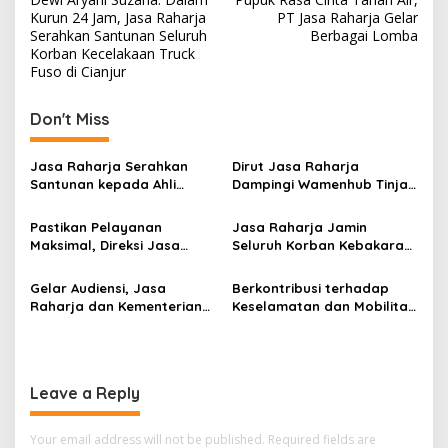
navigation
Kurun 24 Jam, Jasa Raharja
PT Jasa Raharja Gelar
Serahkan Santunan Seluruh
Berbagai Lomba
Korban Kecelakaan Truck
Fuso di Cianjur
Don't Miss
Jasa Raharja Serahkan
Dirut Jasa Raharja
Santunan kepada Ahli
Dampingi Wamenhub Tinjau
Waris Korban Kebakaran
Penanganan Korban KM
KM Mutiara Sentosa II
Mutiara Sentosa II di RS
Pastikan Pelayanan
Jasa Raharja Jamin
PHC Surabaya
Maksimal, Direksi Jasa
Seluruh Korban Kebakaran
Raharja Tinjau Korban
KM Mutiara Sentosa II di
Kebakaran KM Mutiara
Perairan Sumenep
Gelar Audiensi, Jasa
Berkontribusi terhadap
Sentosa II
Raharja dan Kementerian
Keselamatan dan Mobilitas
PANRB Perkuat Koordinasi
Masyarakat, Jasa Raharja
Tingkatkan Kepatuhan PKB
Raih Penghargaan di Ajang
dan SWDKLLJ
Transportasi Indonesia
Awards 2026
Leave a Reply
Your email address will not be published.
Required fields are