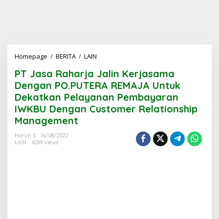
PT
Homepage
/
BERITA
/
LAIN
Jasa
PT Jasa Raharja Jalin Kerjasama
Raharja
Jalin
Dengan PO.PUTERA REMAJA Untuk
Kerjasama
Dekatkan Pelayanan Pembayaran
Dengan
IWKBU Dengan Customer Relationship
PO.PUTERA
REMAJA
Management
Untuk
Dekatkan
Harun S
16/08/2022
LAIN
4289 Views
Pelayanan
Pembayaran
IWKBU
Dengan
Customer
Relationship
Management