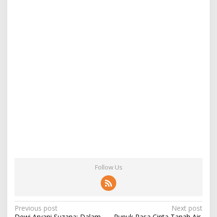
Follow Us
Post
Previous post
Next post
Dewi Aryani Suzana: Dalam
Pupuk Rasa Cinta Tanah Air,