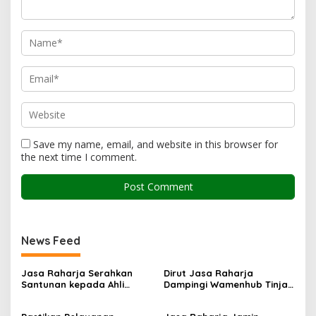
Save my name, email, and website in this browser for
the next time I comment.
News Feed
Jasa Raharja Serahkan
Dirut Jasa Raharja
Santunan kepada Ahli
Dampingi Wamenhub Tinjau
Waris Korban Kebakaran
Penanganan Korban KM
KM Mutiara Sentosa II
Mutiara Sentosa II di RS