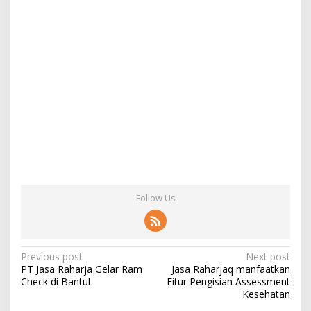
Follow Us
Post
Previous post
Next post
PT Jasa Raharja Gelar Ram
Jasa Raharjaq manfaatkan
navigation
Check di Bantul
Fitur Pengisian Assessment
Kesehatan