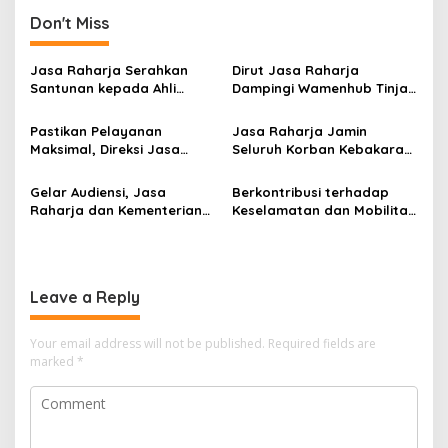
Don't Miss
Jasa Raharja Serahkan
Dirut Jasa Raharja
Santunan kepada Ahli
Dampingi Wamenhub Tinjau
Waris Korban Kebakaran
Penanganan Korban KM
KM Mutiara Sentosa II
Mutiara Sentosa II di RS
Pastikan Pelayanan
Jasa Raharja Jamin
PHC Surabaya
Maksimal, Direksi Jasa
Seluruh Korban Kebakaran
Raharja Tinjau Korban
KM Mutiara Sentosa II di
Kebakaran KM Mutiara
Perairan Sumenep
Gelar Audiensi, Jasa
Berkontribusi terhadap
Sentosa II
Raharja dan Kementerian
Keselamatan dan Mobilitas
PANRB Perkuat Koordinasi
Masyarakat, Jasa Raharja
Tingkatkan Kepatuhan PKB
Raih Penghargaan di Ajang
dan SWDKLLJ
Transportasi Indonesia
Awards 2026
Leave a Reply
Your email address will not be published.
Required fields are
marked
*