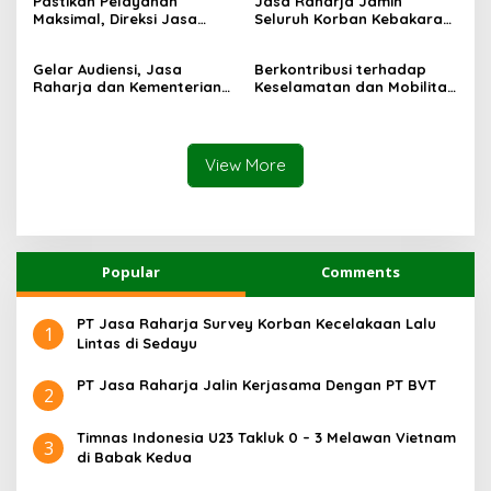
Pastikan Pelayanan
Jasa Raharja Jamin
PHC Surabaya
Maksimal, Direksi Jasa
Seluruh Korban Kebakaran
Raharja Tinjau Korban
KM Mutiara Sentosa II di
Kebakaran KM Mutiara
Perairan Sumenep
Gelar Audiensi, Jasa
Berkontribusi terhadap
Sentosa II
Raharja dan Kementerian
Keselamatan dan Mobilitas
PANRB Perkuat Koordinasi
Masyarakat, Jasa Raharja
Tingkatkan Kepatuhan PKB
Raih Penghargaan di Ajang
dan SWDKLLJ
Transportasi Indonesia
Awards 2026
View More
Popular
Comments
PT Jasa Raharja Survey Korban Kecelakaan Lalu
1
Lintas di Sedayu
PT Jasa Raharja Jalin Kerjasama Dengan PT BVT
2
Timnas Indonesia U23 Takluk 0 – 3 Melawan Vietnam
3
di Babak Kedua