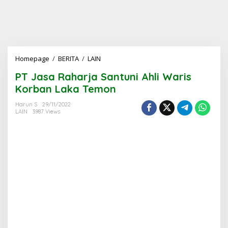
PT
Homepage
/
BERITA
/
LAIN
Jasa
PT Jasa Raharja Santuni Ahli Waris
Raharja
Santuni
Korban Laka Temon
Ahli
Waris
Harun S
29/11/2022
LAIN
3987 Views
Korban
Laka
Temon