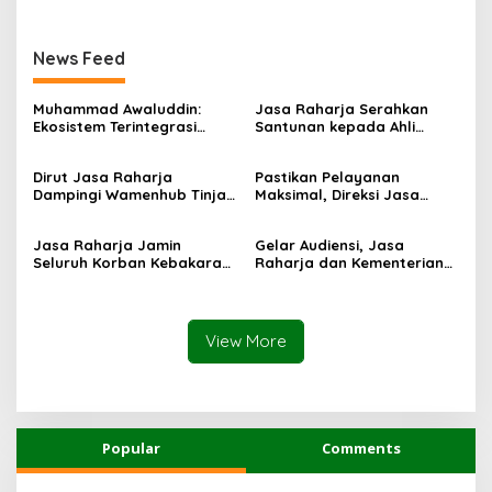
News Feed
Muhammad Awaluddin:
Jasa Raharja Serahkan
Ekosistem Terintegrasi
Santunan kepada Ahli
Kunci Jasa Raharja
Waris Korban Kebakaran
Hadirkan Pelayanan
KM Mutiara Sentosa II
Dirut Jasa Raharja
Pastikan Pelayanan
Maksimal Kepada
Dampingi Wamenhub Tinjau
Maksimal, Direksi Jasa
masyarakat
Penanganan Korban KM
Raharja Tinjau Korban
Mutiara Sentosa II di RS
Kebakaran KM Mutiara
Jasa Raharja Jamin
Gelar Audiensi, Jasa
PHC Surabaya
Sentosa II
Seluruh Korban Kebakaran
Raharja dan Kementerian
KM Mutiara Sentosa II di
PANRB Perkuat Koordinasi
Perairan Sumenep
Tingkatkan Kepatuhan PKB
dan SWDKLLJ
View More
Popular
Comments