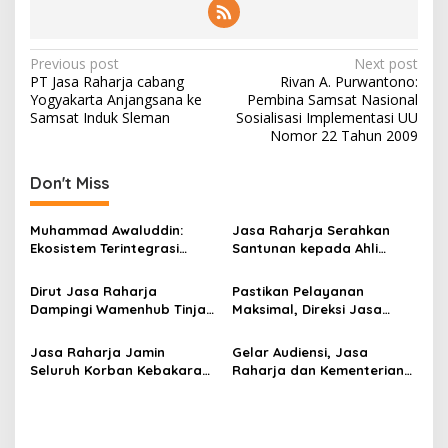
Post
Previous post
Next post
PT Jasa Raharja cabang
Rivan A. Purwantono:
navigation
Yogyakarta Anjangsana ke
Pembina Samsat Nasional
Samsat Induk Sleman
Sosialisasi Implementasi UU
Nomor 22 Tahun 2009
Don't Miss
Muhammad Awaluddin:
Jasa Raharja Serahkan
Ekosistem Terintegrasi
Santunan kepada Ahli
Kunci Jasa Raharja
Waris Korban Kebakaran
Hadirkan Pelayanan
KM Mutiara Sentosa II
Dirut Jasa Raharja
Pastikan Pelayanan
Maksimal Kepada
Dampingi Wamenhub Tinjau
Maksimal, Direksi Jasa
masyarakat
Penanganan Korban KM
Raharja Tinjau Korban
Mutiara Sentosa II di RS
Kebakaran KM Mutiara
Jasa Raharja Jamin
Gelar Audiensi, Jasa
PHC Surabaya
Sentosa II
Seluruh Korban Kebakaran
Raharja dan Kementerian
KM Mutiara Sentosa II di
PANRB Perkuat Koordinasi
Perairan Sumenep
Tingkatkan Kepatuhan PKB
dan SWDKLLJ