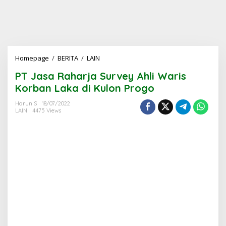
PT
Homepage
/
BERITA
/
LAIN
Jasa
PT Jasa Raharja Survey Ahli Waris
Raharja
Survey
Korban Laka di Kulon Progo
Ahli
Waris
Harun S
18/07/2022
LAIN
4475 Views
Korban
Laka
di
Kulon
Progo