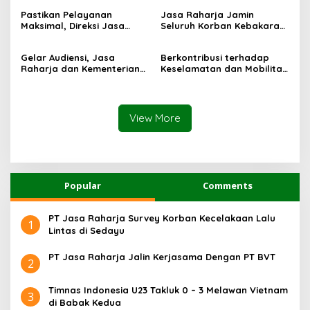
KM Mutiara Sentosa II
Mutiara Sentosa II di RS
Pastikan Pelayanan
Jasa Raharja Jamin
PHC Surabaya
Maksimal, Direksi Jasa
Seluruh Korban Kebakaran
Raharja Tinjau Korban
KM Mutiara Sentosa II di
Kebakaran KM Mutiara
Perairan Sumenep
Gelar Audiensi, Jasa
Berkontribusi terhadap
Sentosa II
Raharja dan Kementerian
Keselamatan dan Mobilitas
PANRB Perkuat Koordinasi
Masyarakat, Jasa Raharja
Tingkatkan Kepatuhan PKB
Raih Penghargaan di Ajang
dan SWDKLLJ
Transportasi Indonesia
Awards 2026
View More
Popular
Comments
PT Jasa Raharja Survey Korban Kecelakaan Lalu
1
Lintas di Sedayu
PT Jasa Raharja Jalin Kerjasama Dengan PT BVT
2
Timnas Indonesia U23 Takluk 0 – 3 Melawan Vietnam
3
di Babak Kedua