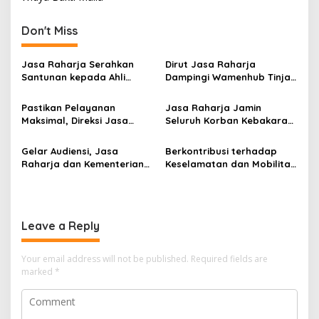
Don't Miss
Jasa Raharja Serahkan
Dirut Jasa Raharja
Santunan kepada Ahli
Dampingi Wamenhub Tinjau
Waris Korban Kebakaran
Penanganan Korban KM
KM Mutiara Sentosa II
Mutiara Sentosa II di RS
Pastikan Pelayanan
Jasa Raharja Jamin
PHC Surabaya
Maksimal, Direksi Jasa
Seluruh Korban Kebakaran
Raharja Tinjau Korban
KM Mutiara Sentosa II di
Kebakaran KM Mutiara
Perairan Sumenep
Gelar Audiensi, Jasa
Berkontribusi terhadap
Sentosa II
Raharja dan Kementerian
Keselamatan dan Mobilitas
PANRB Perkuat Koordinasi
Masyarakat, Jasa Raharja
Tingkatkan Kepatuhan PKB
Raih Penghargaan di Ajang
dan SWDKLLJ
Transportasi Indonesia
Awards 2026
Leave a Reply
Your email address will not be published.
Required fields are
marked
*