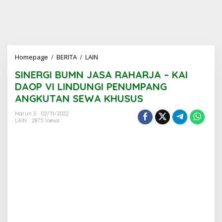
SINERGI
Homepage
/
BERITA
/
LAIN
BUMN
SINERGI BUMN JASA RAHARJA – KAI
JASA
RAHARJA
DAOP VI LINDUNGI PENUMPANG
–
ANGKUTAN SEWA KHUSUS
KAI
DAOP
Harun S
02/11/2022
VI
LAIN
2875 Views
LINDUNGI
PENUMPANG
ANGKUTAN
SEWA
KHUSUS