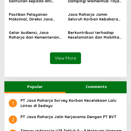
Santunan kepada Ahli
Dampingi Wamenhub Tinjau
Waris Korban Kebakaran
Penanganan Korban KM
KM Mutiara Sentosa II
Mutiara Sentosa II di RS
Pastikan Pelayanan
Jasa Raharja Jamin
PHC Surabaya
Maksimal, Direksi Jasa
Seluruh Korban Kebakaran
Raharja Tinjau Korban
KM Mutiara Sentosa II di
Kebakaran KM Mutiara
Perairan Sumenep
Gelar Audiensi, Jasa
Berkontribusi terhadap
Sentosa II
Raharja dan Kementerian
Keselamatan dan Mobilitas
PANRB Perkuat Koordinasi
Masyarakat, Jasa Raharja
Tingkatkan Kepatuhan PKB
Raih Penghargaan di Ajang
dan SWDKLLJ
Transportasi Indonesia
Awards 2026
View More
Popular
Comments
PT Jasa Raharja Survey Korban Kecelakaan Lalu
1
Lintas di Sedayu
PT Jasa Raharja Jalin Kerjasama Dengan PT BVT
2
Timnas Indonesia U23 Takluk 0 – 3 Melawan Vietnam