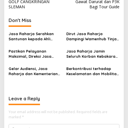
GOLF CANGKRINGAN
Gawat Darurat dan P3K
SLEMAN
Bagi Tour Guide
Don't Miss
Jasa Raharja Serahkan
Dirut Jasa Raharja
Santunan kepada Ahli
Dampingi Wamenhub Tinjau
Waris Korban Kebakaran
Penanganan Korban KM
KM Mutiara Sentosa II
Mutiara Sentosa II di RS
Pastikan Pelayanan
Jasa Raharja Jamin
PHC Surabaya
Maksimal, Direksi Jasa
Seluruh Korban Kebakaran
Raharja Tinjau Korban
KM Mutiara Sentosa II di
Kebakaran KM Mutiara
Perairan Sumenep
Gelar Audiensi, Jasa
Berkontribusi terhadap
Sentosa II
Raharja dan Kementerian
Keselamatan dan Mobilitas
PANRB Perkuat Koordinasi
Masyarakat, Jasa Raharja
Tingkatkan Kepatuhan PKB
Raih Penghargaan di Ajang
dan SWDKLLJ
Transportasi Indonesia
Awards 2026
Leave a Reply
Your email address will not be published.
Required fields are
marked
*