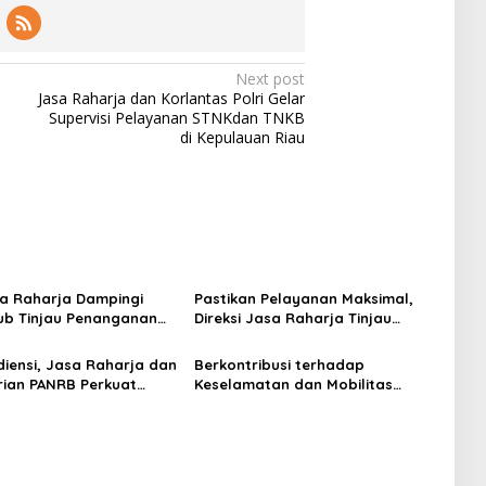
Next post
Jasa Raharja dan Korlantas Polri Gelar
Supervisi Pelayanan STNKdan TNKB
di Kepulauan Riau
sa Raharja Dampingi
Pastikan Pelayanan Maksimal,
b Tinjau Penanganan
Direksi Jasa Raharja Tinjau
M Mutiara Sentosa II di
Korban Kebakaran KM Mutiara
Surabaya
Sentosa II
diensi, Jasa Raharja dan
Berkontribusi terhadap
ian PANRB Perkuat
Keselamatan dan Mobilitas
si Tingkatkan
Masyarakat, Jasa Raharja Raih
an PKB dan SWDKLLJ
Penghargaan di Ajang
Transportasi Indonesia Awards
2026