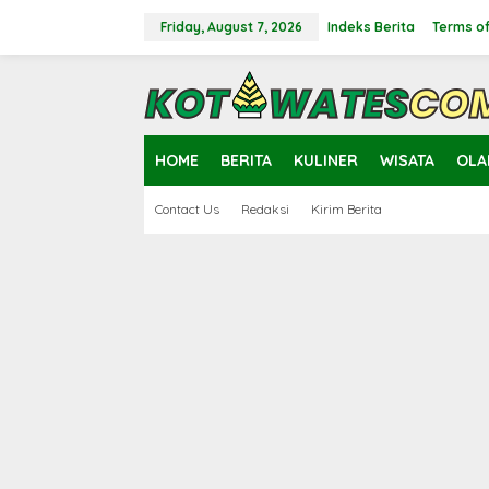
Skip
to
Friday, August 7, 2026
Indeks Berita
Terms of
content
close
HOME
BERITA
KULINER
WISATA
OLA
Contact Us
Redaksi
Kirim Berita