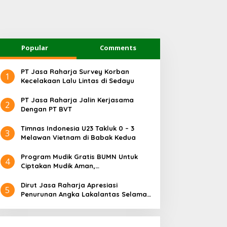
Popular
Comments
PT Jasa Raharja Survey Korban
1
Kecelakaan Lalu Lintas di Sedayu
PT Jasa Raharja Jalin Kerjasama
2
Dengan PT BVT
Timnas Indonesia U23 Takluk 0 – 3
3
Melawan Vietnam di Babak Kedua
Program Mudik Gratis BUMN Untuk
4
Ciptakan Mudik Aman,
Bertanggungjawab dan Sehat
Dirut Jasa Raharja Apresiasi
5
Penurunan Angka Lakalantas Selama
Arus Mudik dan Balik