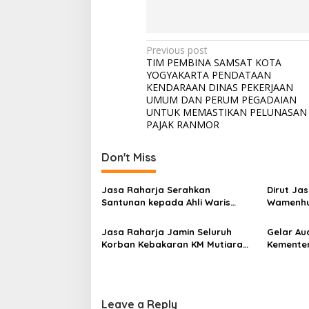
Post
Previous post
TIM PEMBINA SAMSAT KOTA
navigation
YOGYAKARTA PENDATAAN
KENDARAAN DINAS PEKERJAAN
UMUM DAN PERUM PEGADAIAN
UNTUK MEMASTIKAN PELUNASAN
PAJAK RANMOR
Don't Miss
Jasa Raharja Serahkan
Dirut Ja
Santunan kepada Ahli Waris
Wamenhu
Korban Kebakaran KM Mutiara
Korban K
Sentosa II
RS PHC 
Jasa Raharja Jamin Seluruh
Gelar Au
Korban Kebakaran KM Mutiara
Kementer
Sentosa II di Perairan Sumenep
Koordina
Kepatuh
Leave a Reply