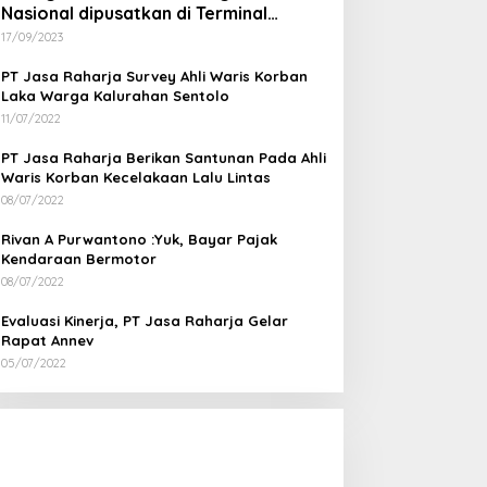
Nasional dipusatkan di Terminal
Wates Kulon Progo
17/09/2023
PT Jasa Raharja Survey Ahli Waris Korban
Laka Warga Kalurahan Sentolo
11/07/2022
PT Jasa Raharja Berikan Santunan Pada Ahli
Waris Korban Kecelakaan Lalu Lintas
08/07/2022
Rivan A Purwantono :Yuk, Bayar Pajak
Kendaraan Bermotor
08/07/2022
Evaluasi Kinerja, PT Jasa Raharja Gelar
Rapat Annev
05/07/2022