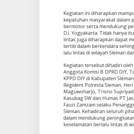
Kegiatan ini diharapkan mamp
kepatuhan masyarakat dalam 
bermotor serta mendukung peni
D.I. Yogyakarta. Tidak hanya itu
lintas juga diharapkan dapat 
tertib dalam berkendara sehi
lalu lintas di wilayah Sleman da
Kegiatan tersebut dihadiri oleh
Anggota Komisi B DPRD DIY, To
KPPD DIY di Kabupaten Sleman,
Regident Polresta Sleman, Heri
Maguwoharjo, Trisno Supriyadi 
Kasubag SW dan Humas PT Jasa 
Fauzi Zamzam selaku Penanggu
Sleman. Kehadiran seluruh pi
dalam mendukung peningkatan
keselamatan berlalu lintas di wi