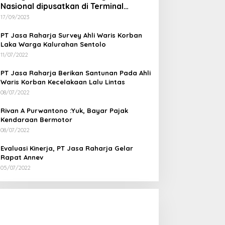
Nasional dipusatkan di Terminal
Wates Kulon Progo
17/09/2023
PT Jasa Raharja Survey Ahli Waris Korban
Laka Warga Kalurahan Sentolo
11/07/2022
PT Jasa Raharja Berikan Santunan Pada Ahli
Waris Korban Kecelakaan Lalu Lintas
08/07/2022
Rivan A Purwantono :Yuk, Bayar Pajak
Kendaraan Bermotor
08/07/2022
Evaluasi Kinerja, PT Jasa Raharja Gelar
Rapat Annev
05/07/2022