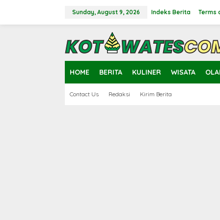
Skip
to
Sunday, August 9, 2026
Indeks Berita
Terms 
content
close
HOME
BERITA
KULINER
WISATA
OLA
Contact Us
Redaksi
Kirim Berita