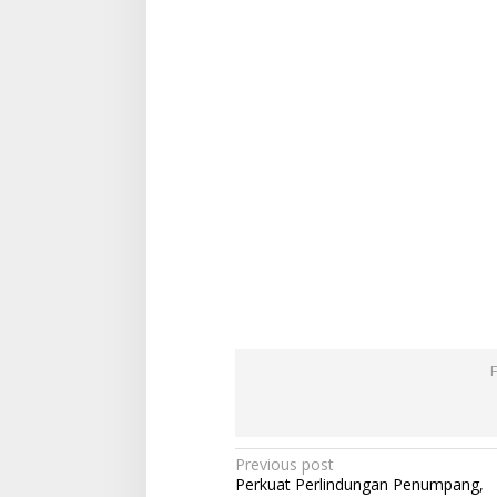
Post
Previous post
Perkuat Perlindungan Penumpang,