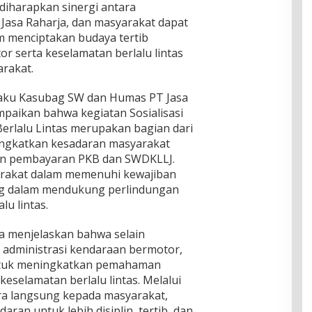
, diharapkan sinergi antara
 Jasa Raharja, dan masyarakat dapat
am menciptakan budaya tertib
r serta keselamatan berlalu lintas
arakat.
elaku Kasubag SW dan Humas PT Jasa
mpaikan bahwa kegiatan Sosialisasi
rlalu Lintas merupakan bagian dari
ingkatkan kesadaran masyarakat
an pembayaran PKB dan SWDKLLJ.
rakat dalam memenuhi kewajiban
ing dalam mendukung perlindungan
lu lintas.
ga menjelaskan bahwa selain
administrasi kendaraan bermotor,
untuk meningkatkan pemahaman
keselamatan berlalu lintas. Melalui
ara langsung kepada masyarakat,
ran untuk lebih disiplin, tertib, dan