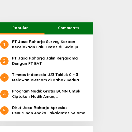
Popular
Comments
PT Jasa Raharja Survey Korban
1
Kecelakaan Lalu Lintas di Sedayu
PT Jasa Raharja Jalin Kerjasama
2
Dengan PT BVT
Timnas Indonesia U23 Takluk 0 – 3
3
Melawan Vietnam di Babak Kedua
Program Mudik Gratis BUMN Untuk
4
Ciptakan Mudik Aman,
Bertanggungjawab dan Sehat
Dirut Jasa Raharja Apresiasi
5
Penurunan Angka Lakalantas Selama
Arus Mudik dan Balik