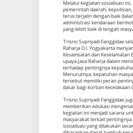
Melalui kegiatan sosialisasi ini
pemerintah daerah, kepolisian,
terus terjalin dengan baik dal
administrasi kendaraan bermoto
yang lebih baik di tengah masy
Trisno Supriyadi Fanggidae s
Raharja D.I. Yogyakarta menya
Kesamsatan dan Keselamatan Be
upaya Jasa Raharja dalam men
terhadap pentingnya kepatuh
Menurutnya, kepatuhan masya
tersebut memiliki peran pent
dasar bagi korban kecelakaan la
Trisno Supriyadi Fanggidae ju
memberikan edukasi mengenai 
kegiatan ini menjadi sarana 
masyarakat terkait pentingnya 
sosialisasi yang dilakukan sec
diharapkan dapat tumbuh kesada