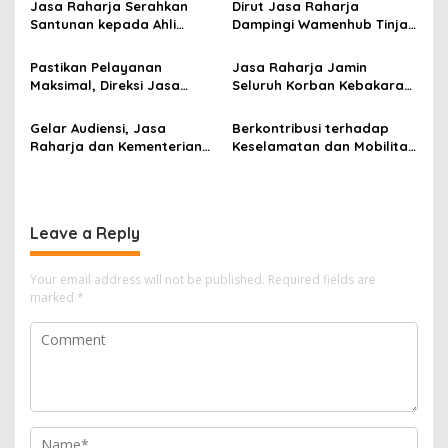
Jasa Raharja Serahkan
Dirut Jasa Raharja
Santunan kepada Ahli
Dampingi Wamenhub Tinjau
Waris Korban Kebakaran
Penanganan Korban KM
KM Mutiara Sentosa II
Mutiara Sentosa II di RS
Pastikan Pelayanan
Jasa Raharja Jamin
PHC Surabaya
Maksimal, Direksi Jasa
Seluruh Korban Kebakaran
Raharja Tinjau Korban
KM Mutiara Sentosa II di
Kebakaran KM Mutiara
Perairan Sumenep
Gelar Audiensi, Jasa
Berkontribusi terhadap
Sentosa II
Raharja dan Kementerian
Keselamatan dan Mobilitas
PANRB Perkuat Koordinasi
Masyarakat, Jasa Raharja
Tingkatkan Kepatuhan PKB
Raih Penghargaan di Ajang
dan SWDKLLJ
Transportasi Indonesia
Awards 2026
Leave a Reply
Your email address will not be published.
Required fields are
marked
*