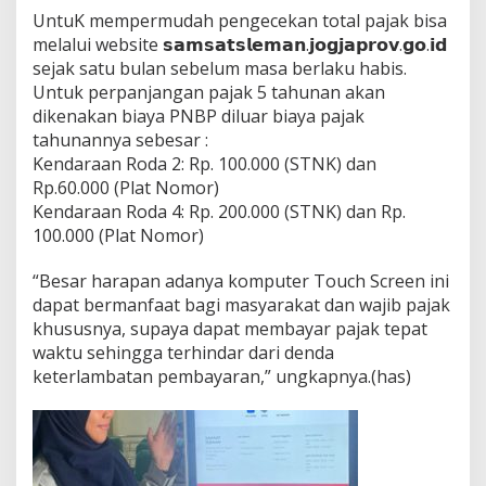
UntuK mempermudah pengecekan total pajak bisa
melalui website 𝘀𝗮𝗺𝘀𝗮𝘁𝘀𝗹𝗲𝗺𝗮𝗻.𝗷𝗼𝗴𝗷𝗮𝗽𝗿𝗼𝘃.𝗴𝗼.𝗶𝗱
sejak satu bulan sebelum masa berlaku habis.
Untuk perpanjangan pajak 5 tahunan akan
dikenakan biaya PNBP diluar biaya pajak
tahunannya sebesar :
Kendaraan Roda 2: Rp. 100.000 (STNK) dan
Rp.60.000 (Plat Nomor)
Kendaraan Roda 4: Rp. 200.000 (STNK) dan Rp.
100.000 (Plat Nomor)
“Besar harapan adanya komputer Touch Screen ini
dapat bermanfaat bagi masyarakat dan wajib pajak
khususnya, supaya dapat membayar pajak tepat
waktu sehingga terhindar dari denda
keterlambatan pembayaran,” ungkapnya.(has)