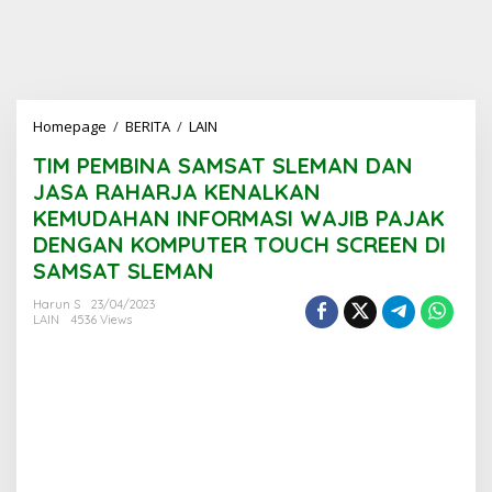
TIM
Homepage
/
BERITA
/
LAIN
PEMBINA
TIM PEMBINA SAMSAT SLEMAN DAN
SAMSAT
SLEMAN
JASA RAHARJA KENALKAN
DAN
KEMUDAHAN INFORMASI WAJIB PAJAK
JASA
DENGAN KOMPUTER TOUCH SCREEN DI
RAHARJA
KENALKAN
SAMSAT SLEMAN
KEMUDAHAN
INFORMASI
Harun S
23/04/2023
LAIN
4536 Views
WAJIB
PAJAK
DENGAN
KOMPUTER
TOUCH
SCREEN
DI
SAMSAT
SLEMAN