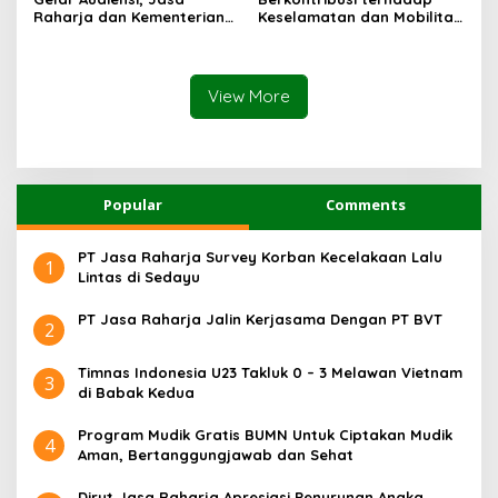
Sentosa II
Raharja dan Kementerian
Keselamatan dan Mobilitas
PANRB Perkuat Koordinasi
Masyarakat, Jasa Raharja
Tingkatkan Kepatuhan PKB
Raih Penghargaan di Ajang
dan SWDKLLJ
Transportasi Indonesia
Awards 2026
View More
Popular
Comments
PT Jasa Raharja Survey Korban Kecelakaan Lalu
1
Lintas di Sedayu
PT Jasa Raharja Jalin Kerjasama Dengan PT BVT
2
Timnas Indonesia U23 Takluk 0 – 3 Melawan Vietnam
3
di Babak Kedua
Program Mudik Gratis BUMN Untuk Ciptakan Mudik
4
Aman, Bertanggungjawab dan Sehat
Dirut Jasa Raharja Apresiasi Penurunan Angka