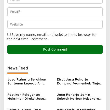
Save my name, email, and website in this browser for
the next time I comment.
News Feed
Jasa Raharja Serahkan
Dirut Jasa Raharja
Santunan kepada Ahli
Dampingi Wamenhub Tinjau
Waris Korban Kebakaran
Penanganan Korban KM
KM Mutiara Sentosa II
Mutiara Sentosa II di RS
Pastikan Pelayanan
Jasa Raharja Jamin
PHC Surabaya
Maksimal, Direksi Jasa
Seluruh Korban Kebakaran
Raharja Tinjau Korban
KM Mutiara Sentosa II di
Kebakaran KM Mutiara
Perairan Sumenep
Gelar Audiensi, Jasa
Berkontribusi terhadap