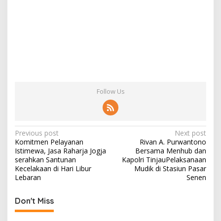
Follow Us
Post
Previous post
Next post
Komitmen Pelayanan
Rivan A. Purwantono
navigation
Istimewa, Jasa Raharja Jogja
Bersama Menhub dan
serahkan Santunan
Kapolri TinjauPelaksanaan
Kecelakaan di Hari Libur
Mudik di Stasiun Pasar
Lebaran
Senen
Don't Miss