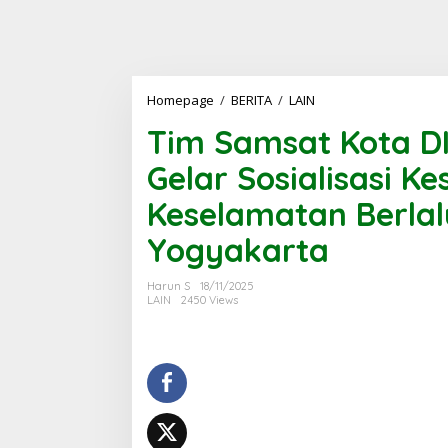
Tim
Homepage
/
BERITA
/
LAIN
Samsat
Tim Samsat Kota D
Kota
DIY
Gelar Sosialisasi 
Bersama
Jasa
Keselamatan Berlal
Raharja
Gelar
Yogyakarta
Sosialisasi
Kesamsatan
dan
Harun S
18/11/2025
Keselamatan
LAIN
2450 Views
Berlalu
Lintas
di
SMKN
6
Yogyakarta