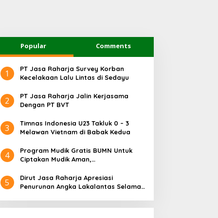
Popular
Comments
PT Jasa Raharja Survey Korban
1
Kecelakaan Lalu Lintas di Sedayu
PT Jasa Raharja Jalin Kerjasama
2
Dengan PT BVT
Timnas Indonesia U23 Takluk 0 – 3
3
Melawan Vietnam di Babak Kedua
Program Mudik Gratis BUMN Untuk
4
Ciptakan Mudik Aman,
Bertanggungjawab dan Sehat
Dirut Jasa Raharja Apresiasi
5
Penurunan Angka Lakalantas Selama
Arus Mudik dan Balik