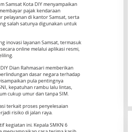
Tim Samsat Kota DIY menyampaikan
 membayar pajak kendaraan
r pelayanan di kantor Samsat, serta
ng salah satunya digunakan untuk
tang inovasi layanan Samsat, termasuk
cara online melalui aplikasi resmi,
iling.
l DIY Dian Rahmasari memberikan
erlindungan dasar negara terhadap
 Disampaikan pula pentingnya
I, kepatuhan rambu lalu lintas,
lum cukup umur dan tanpa SIM.
asi terkait proses penyelesaian
adi risiko di jalan raya.
if kegiatan ini. Kepala SMKN 6
 menyampaikan rasa terima kasih