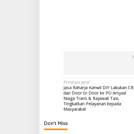
Post
Previous post
Jasa Raharja Kanwil DIY Lakukan C
navigation
dan Door to Door ke PO Arsyad
Niaga Trans & Rajawali Taxi,
Tingkatkan Pelayanan kepada
Masyarakat
Don't Miss