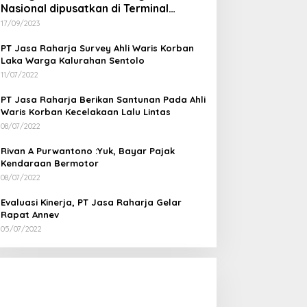
Nasional dipusatkan di Terminal
Wates Kulon Progo
17/09/2023
PT Jasa Raharja Survey Ahli Waris Korban
Laka Warga Kalurahan Sentolo
11/07/2022
PT Jasa Raharja Berikan Santunan Pada Ahli
Waris Korban Kecelakaan Lalu Lintas
08/07/2022
Rivan A Purwantono :Yuk, Bayar Pajak
Kendaraan Bermotor
08/07/2022
Evaluasi Kinerja, PT Jasa Raharja Gelar
Rapat Annev
05/07/2022