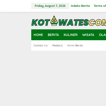
Skip
to
Friday, August 7, 2026
Indeks Berita
Terms of
content
close
HOME
BERITA
KULINER
WISATA
OLA
Contact Us
Redaksi
Kirim Berita