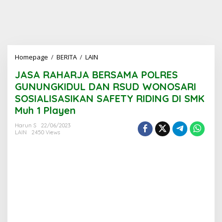
JASA
Homepage
/
BERITA
/
LAIN
RAHARJA
JASA RAHARJA BERSAMA POLRES
BERSAMA
POLRES
GUNUNGKIDUL DAN RSUD WONOSARI
GUNUNGKIDUL
SOSIALISASIKAN SAFETY RIDING DI SMK
DAN
Muh 1 Playen
RSUD
WONOSARI
Harun S
22/06/2023
SOSIALISASIKAN
LAIN
2450 Views
SAFETY
RIDING
DI
SMK
Muh
1
Playen