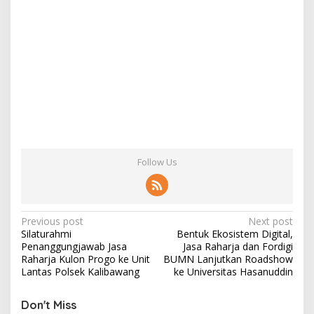
Follow Us
Post
Previous post
Next post
Silaturahmi
Bentuk Ekosistem Digital,
navigation
Penanggungjawab Jasa
Jasa Raharja dan Fordigi
Raharja Kulon Progo ke Unit
BUMN Lanjutkan Roadshow
Lantas Polsek Kalibawang
ke Universitas Hasanuddin
Don't Miss