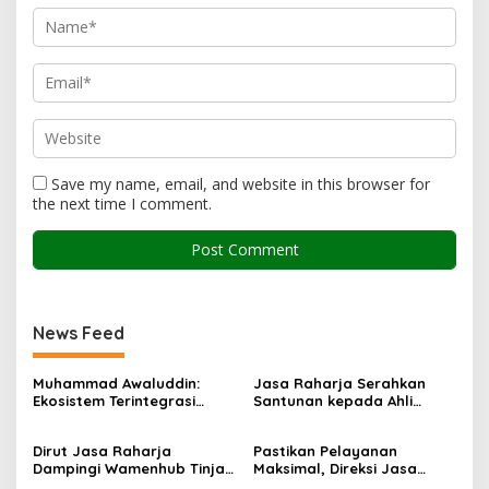
Save my name, email, and website in this browser for
the next time I comment.
News Feed
Muhammad Awaluddin:
Jasa Raharja Serahkan
Ekosistem Terintegrasi
Santunan kepada Ahli
Kunci Jasa Raharja
Waris Korban Kebakaran
Hadirkan Pelayanan
KM Mutiara Sentosa II
Dirut Jasa Raharja
Pastikan Pelayanan
Maksimal Kepada
Dampingi Wamenhub Tinjau
Maksimal, Direksi Jasa
masyarakat
Penanganan Korban KM
Raharja Tinjau Korban