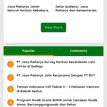
Mutiara Sentosa II di RS
Kebakaran KM Mutiara
Jasa Raharja Jamin
Gelar Audiensi, Jasa
PHC Surabaya
Sentosa II
Seluruh Korban Kebakaran
Raharja dan Kementerian
KM Mutiara Sentosa II di
PANRB Perkuat Koordinasi
Perairan Sumenep
Tingkatkan Kepatuhan PKB
dan SWDKLLJ
View More
Popular
Comments
PT Jasa Raharja Survey Korban Kecelakaan Lalu
1
Lintas di Sedayu
PT Jasa Raharja Jalin Kerjasama Dengan PT BVT
2
Timnas Indonesia U23 Takluk 0 – 3 Melawan Vietnam
3
di Babak Kedua
Program Mudik Gratis BUMN Untuk Ciptakan Mudik
4
Aman, Bertanggungjawab dan Sehat