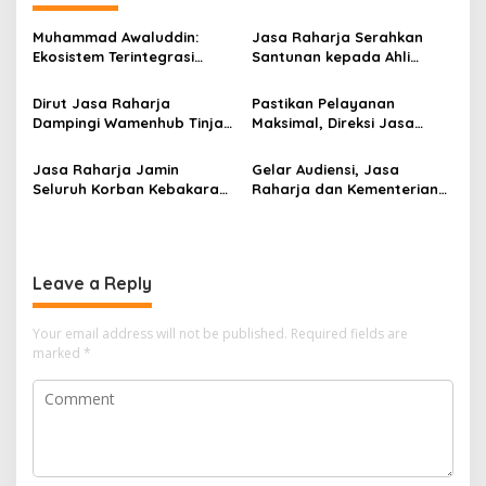
Muhammad Awaluddin:
Jasa Raharja Serahkan
Ekosistem Terintegrasi
Santunan kepada Ahli
Kunci Jasa Raharja
Waris Korban Kebakaran
Hadirkan Pelayanan
KM Mutiara Sentosa II
Dirut Jasa Raharja
Pastikan Pelayanan
Maksimal Kepada
Dampingi Wamenhub Tinjau
Maksimal, Direksi Jasa
masyarakat
Penanganan Korban KM
Raharja Tinjau Korban
Mutiara Sentosa II di RS
Kebakaran KM Mutiara
Jasa Raharja Jamin
Gelar Audiensi, Jasa
PHC Surabaya
Sentosa II
Seluruh Korban Kebakaran
Raharja dan Kementerian
KM Mutiara Sentosa II di
PANRB Perkuat Koordinasi
Perairan Sumenep
Tingkatkan Kepatuhan PKB
dan SWDKLLJ
Leave a Reply
Your email address will not be published.
Required fields are
marked
*