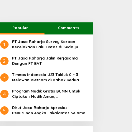
Popular
Comments
PT Jasa Raharja Survey Korban
1
Kecelakaan Lalu Lintas di Sedayu
PT Jasa Raharja Jalin Kerjasama
2
Dengan PT BVT
Timnas Indonesia U23 Takluk 0 – 3
3
Melawan Vietnam di Babak Kedua
Program Mudik Gratis BUMN Untuk
4
Ciptakan Mudik Aman,
Bertanggungjawab dan Sehat
Dirut Jasa Raharja Apresiasi
5
Penurunan Angka Lakalantas Selama
Arus Mudik dan Balik