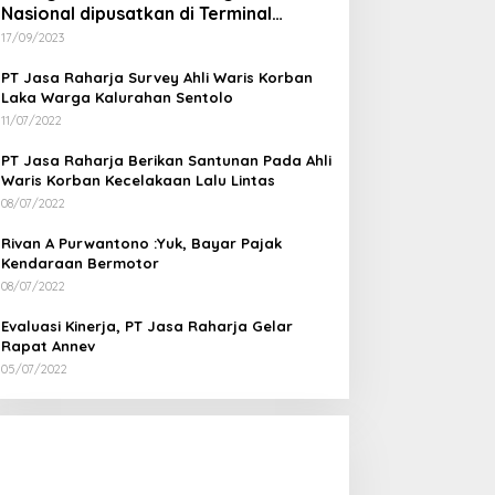
Nasional dipusatkan di Terminal
Wates Kulon Progo
17/09/2023
PT Jasa Raharja Survey Ahli Waris Korban
Laka Warga Kalurahan Sentolo
11/07/2022
PT Jasa Raharja Berikan Santunan Pada Ahli
Waris Korban Kecelakaan Lalu Lintas
08/07/2022
Rivan A Purwantono :Yuk, Bayar Pajak
Kendaraan Bermotor
08/07/2022
Evaluasi Kinerja, PT Jasa Raharja Gelar
Rapat Annev
05/07/2022