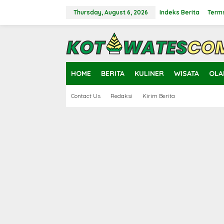
Skip
to
Thursday, August 6, 2026
Indeks Berita
Terms
content
close
HOME
BERITA
KULINER
WISATA
OLA
Contact Us
Redaksi
Kirim Berita