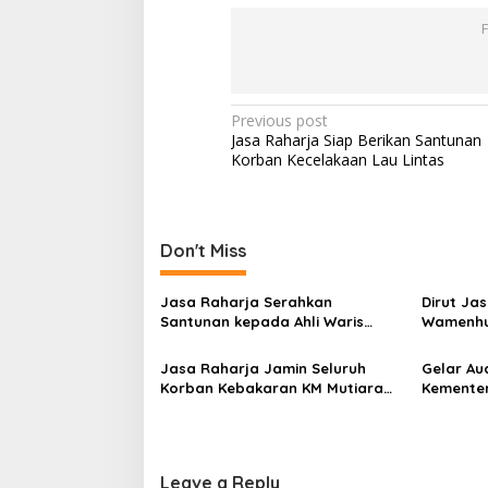
Post
Previous post
Jasa Raharja Siap Berikan Santunan
navigation
Korban Kecelakaan Lau Lintas
Don't Miss
Jasa Raharja Serahkan
Dirut Ja
Santunan kepada Ahli Waris
Wamenhu
Korban Kebakaran KM Mutiara
Korban K
Sentosa II
RS PHC 
Jasa Raharja Jamin Seluruh
Gelar Au
Korban Kebakaran KM Mutiara
Kementer
Sentosa II di Perairan Sumenep
Koordina
Kepatuh
Leave a Reply