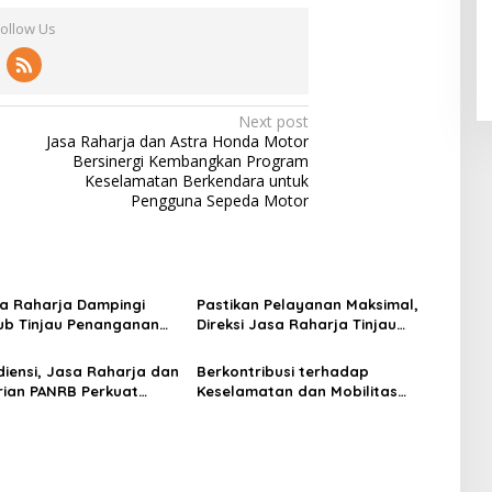
Follow Us
Next post
Jasa Raharja dan Astra Honda Motor
Bersinergi Kembangkan Program
Keselamatan Berkendara untuk
Pengguna Sepeda Motor
sa Raharja Dampingi
Pastikan Pelayanan Maksimal,
b Tinjau Penanganan
Direksi Jasa Raharja Tinjau
M Mutiara Sentosa II di
Korban Kebakaran KM Mutiara
Surabaya
Sentosa II
diensi, Jasa Raharja dan
Berkontribusi terhadap
ian PANRB Perkuat
Keselamatan dan Mobilitas
si Tingkatkan
Masyarakat, Jasa Raharja Raih
an PKB dan SWDKLLJ
Penghargaan di Ajang
Transportasi Indonesia Awards
2026