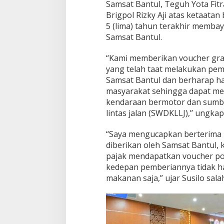
Samsat Bantul, Teguh Yota Fitra
Brigpol Rizky Aji atas ketaatan
5 (lima) tahun terakhir memba
Samsat Bantul.
“Kami memberikan voucher grat
yang telah taat melakukan pe
Samsat Bantul dan berharap ha
masyarakat sehingga dapat me
kendaraan bermotor dan sumba
lintas jalan (SWDKLLJ),’’ ungka
“Saya mengucapkan berterima k
diberikan oleh Samsat Bantul, 
pajak mendapatkan voucher p
kedepan pemberiannya tidak h
makanan saja,” ujar Susilo salah