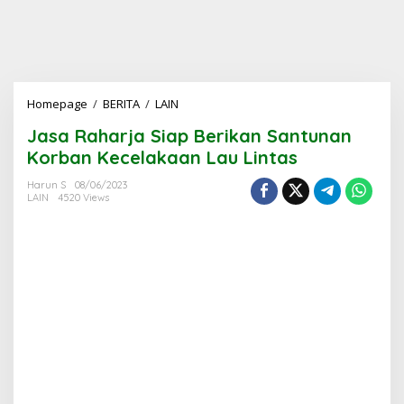
Jasa
Homepage
/
BERITA
/
LAIN
Raharja
Jasa Raharja Siap Berikan Santunan
Siap
Berikan
Korban Kecelakaan Lau Lintas
Santunan
Korban
Harun S
08/06/2023
LAIN
4520 Views
Kecelakaan
Lau
Lintas