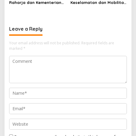
Sentosa II
Raharja dan Kementerian
Keselamatan dan Mobilitas
PANRB Perkuat Koordinasi
Masyarakat, Jasa Raharja
Tingkatkan Kepatuhan PKB
Raih Penghargaan di Ajang
dan SWDKLLJ
Transportasi Indonesia
Awards 2026
Leave a Reply
Your email address will not be published.
Required fields are
marked
*