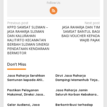
Follow Us
Post
Previous post
Next post
KPPD SAMSAT SLEMAN –
JASA RAHARJA DAN TIM
navigation
JASA RAHARJA SLEMAN
SAMSAT BANTUL BAGI
DAN KALURAHAN
BAGI VOUCHER KEPADA
KALITIRTO KECAMATAN
WAJIB PAJAK
BERBAH SLEMAN SINERGI
PENDATAAN KENDARAAN
BERMOTOR
Don't Miss
Jasa Raharja Serahkan
Dirut Jasa Raharja
Santunan kepada Ahli
Dampingi Wamenhub Tinjau
Waris Korban Kebakaran
Penanganan Korban KM
KM Mutiara Sentosa II
Mutiara Sentosa II di RS
Pastikan Pelayanan
Jasa Raharja Jamin
PHC Surabaya
Maksimal, Direksi Jasa
Seluruh Korban Kebakaran
Raharja Tinjau Korban
KM Mutiara Sentosa II di
Kebakaran KM Mutiara
Perairan Sumenep
Gelar Audiensi, Jasa
Berkontribusi terhadap