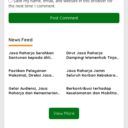
Save my name, email, and website in this browser for
the next time I comment.
News Feed
Jasa Raharja Serahkan
Dirut Jasa Raharja
Santunan kepada Ahli
Dampingi Wamenhub Tinjau
Waris Korban Kebakaran
Penanganan Korban KM
KM Mutiara Sentosa II
Mutiara Sentosa II di RS
Pastikan Pelayanan
Jasa Raharja Jamin
PHC Surabaya
Maksimal, Direksi Jasa
Seluruh Korban Kebakaran
Raharja Tinjau Korban
KM Mutiara Sentosa II di
Kebakaran KM Mutiara
Perairan Sumenep
Gelar Audiensi, Jasa
Berkontribusi terhadap
Sentosa II
Raharja dan Kementerian
Keselamatan dan Mobilitas
PANRB Perkuat Koordinasi
Masyarakat, Jasa Raharja
Tingkatkan Kepatuhan PKB
Raih Penghargaan di Ajang
dan SWDKLLJ
Transportasi Indonesia
Awards 2026
View More