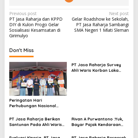
Post
Previous post
Next post
PT Jasa Raharja dan KPPD
Gelar Roadshow ke Sekolah,
navigation
DIY di Kulon Progo Gelar
PT Jasa Raharja Sambangi
Sosialisasi Kesamsatan di
SMA Negeri 1 Mlati Sleman
Girimulyo
Don't Miss
PT Jasa Raharja Survey
Ahli Waris Korban Laka
Warga Kalurahan Sentolo
Peringatan Hari
Perhubungan Nasional
dipusatkan di Terminal
Wates Kulon Progo
PT Jasa Raharja Berikan
Rivan A Purwantono :Yuk,
Santunan Pada Ahli Waris
Bayar Pajak Kendaraan
Korban Kecelakaan Lalu
Bermotor
Lintas
Evaluasi Kinerja, PT Jasa
PT Jasa Raharja Bergerak