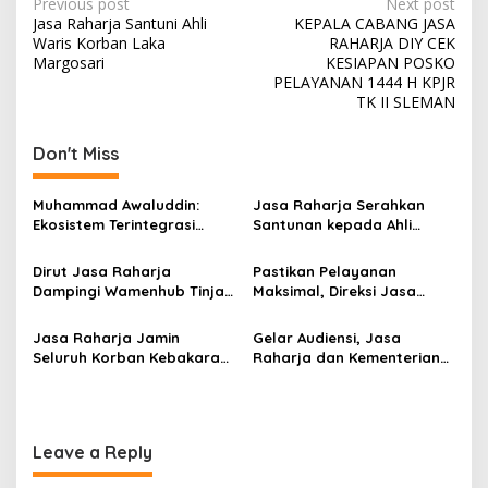
Post
Previous post
Next post
Jasa Raharja Santuni Ahli
KEPALA CABANG JASA
navigation
Waris Korban Laka
RAHARJA DIY CEK
Margosari
KESIAPAN POSKO
PELAYANAN 1444 H KPJR
TK II SLEMAN
Don't Miss
Muhammad Awaluddin:
Jasa Raharja Serahkan
Ekosistem Terintegrasi
Santunan kepada Ahli
Kunci Jasa Raharja
Waris Korban Kebakaran
Hadirkan Pelayanan
KM Mutiara Sentosa II
Dirut Jasa Raharja
Pastikan Pelayanan
Maksimal Kepada
Dampingi Wamenhub Tinjau
Maksimal, Direksi Jasa
masyarakat
Penanganan Korban KM
Raharja Tinjau Korban
Mutiara Sentosa II di RS
Kebakaran KM Mutiara
Jasa Raharja Jamin
Gelar Audiensi, Jasa
PHC Surabaya
Sentosa II
Seluruh Korban Kebakaran
Raharja dan Kementerian
KM Mutiara Sentosa II di
PANRB Perkuat Koordinasi
Perairan Sumenep
Tingkatkan Kepatuhan PKB
dan SWDKLLJ
Leave a Reply