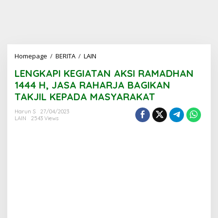
LENGKAPI
Homepage
/
BERITA
/
LAIN
KEGIATAN
LENGKAPI KEGIATAN AKSI RAMADHAN
AKSI
RAMADHAN
1444 H, JASA RAHARJA BAGIKAN
1444
TAKJIL KEPADA MASYARAKAT
H,
JASA
Harun S
27/04/2023
RAHARJA
LAIN
2543 Views
BAGIKAN
TAKJIL
KEPADA
MASYARAKAT