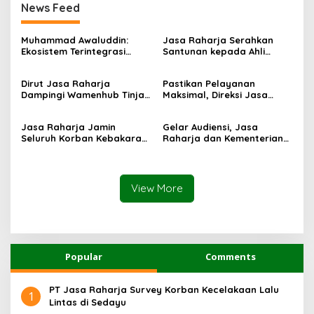
News Feed
Muhammad Awaluddin:
Jasa Raharja Serahkan
Ekosistem Terintegrasi
Santunan kepada Ahli
Kunci Jasa Raharja
Waris Korban Kebakaran
Hadirkan Pelayanan
KM Mutiara Sentosa II
Dirut Jasa Raharja
Pastikan Pelayanan
Maksimal Kepada
Dampingi Wamenhub Tinjau
Maksimal, Direksi Jasa
masyarakat
Penanganan Korban KM
Raharja Tinjau Korban
Mutiara Sentosa II di RS
Kebakaran KM Mutiara
Jasa Raharja Jamin
Gelar Audiensi, Jasa
PHC Surabaya
Sentosa II
Seluruh Korban Kebakaran
Raharja dan Kementerian
KM Mutiara Sentosa II di
PANRB Perkuat Koordinasi
Perairan Sumenep
Tingkatkan Kepatuhan PKB
dan SWDKLLJ
View More
Popular
Comments
PT Jasa Raharja Survey Korban Kecelakaan Lalu
1
Lintas di Sedayu