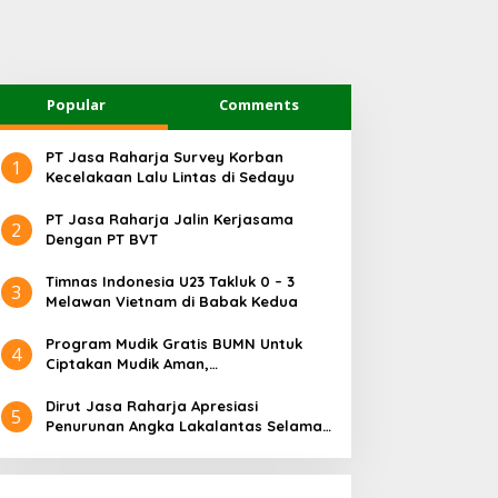
Popular
Comments
PT Jasa Raharja Survey Korban
1
Kecelakaan Lalu Lintas di Sedayu
PT Jasa Raharja Jalin Kerjasama
2
Dengan PT BVT
Timnas Indonesia U23 Takluk 0 – 3
3
Melawan Vietnam di Babak Kedua
Program Mudik Gratis BUMN Untuk
4
Ciptakan Mudik Aman,
Bertanggungjawab dan Sehat
Dirut Jasa Raharja Apresiasi
5
Penurunan Angka Lakalantas Selama
Arus Mudik dan Balik