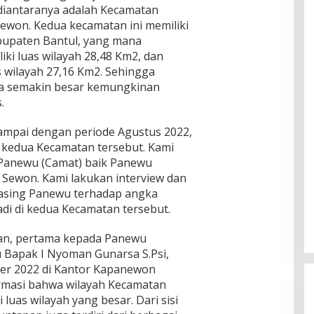
 diantaranya adalah Kecamatan
won. Kedua kecamatan ini memiliki
abupaten Bantul, yang mana
i luas wilayah 28,48 Km2, dan
 wilayah 27,16 Km2. Sehingga
a semakin besar kemungkinan
.
sampai dengan periode Agustus 2022,
 kedua Kecamatan tersebut. Kami
Panewu (Camat) baik Panewu
ewon. Kami lakukan interview dan
sing Panewu terhadap angka
jadi di kedua Kecamatan tersebut.
kan, pertama kepada Panewu
Bapak I Nyoman Gunarsa S.Psi,
ber 2022 di Kantor Kapanewon
rmasi bahwa wilayah Kecamatan
uas wilayah yang besar. Dari sisi