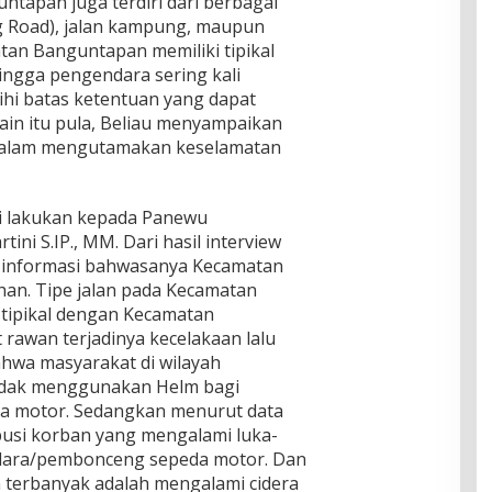
untapan juga terdiri dari berbagai
Ring Road), jalan kampung, maupun
tan Banguntapan memiliki tipikal
hingga pengendara sering kali
i batas ketentuan yang dapat
ain itu pula, Beliau menyampaikan
dalam mengutamakan keselamatan
i lakukan kepada Panewu
ni S.IP., MM. Dari hasil interview
n informasi bahwasanya Kecamatan
han. Tipe jalan pada Kecamatan
 tipikal dengan Kecamatan
rawan terjadinya kecelakaan lalu
ahwa masyarakat di wilayah
tidak menggunakan Helm bagi
 motor. Sedangkan menurut data
ibusi korban yang mengalami luka-
ndara/pembonceng sepeda motor. Dan
an terbanyak adalah mengalami cidera