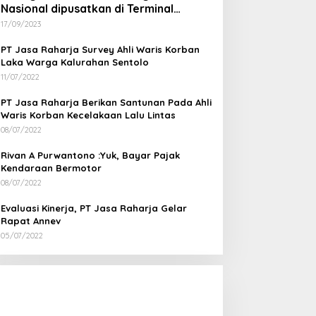
Nasional dipusatkan di Terminal
Wates Kulon Progo
17/09/2023
PT Jasa Raharja Survey Ahli Waris Korban
Laka Warga Kalurahan Sentolo
11/07/2022
PT Jasa Raharja Berikan Santunan Pada Ahli
Waris Korban Kecelakaan Lalu Lintas
08/07/2022
Rivan A Purwantono :Yuk, Bayar Pajak
Kendaraan Bermotor
08/07/2022
Evaluasi Kinerja, PT Jasa Raharja Gelar
Rapat Annev
05/07/2022