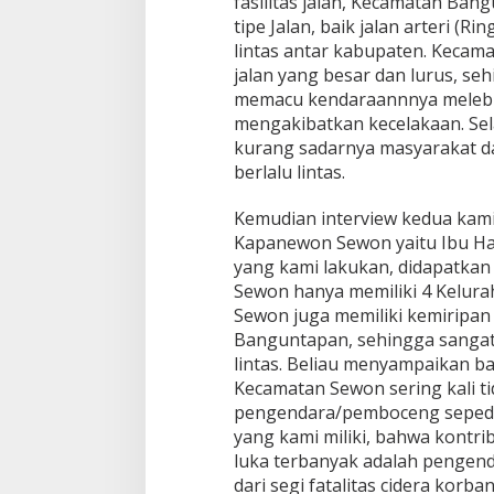
fasilitas jalan, Kecamatan Bang
tipe Jalan, baik jalan arteri (
lintas antar kabupaten. Kecama
jalan yang besar dan lurus, se
memacu kendaraannnya melebih
mengakibatkan kecelakaan. Sel
kurang sadarnya masyarakat 
berlalu lintas.
Kemudian interview kedua kam
Kapanewon Sewon yaitu Ibu Harti
yang kami lakukan, didapatka
Sewon hanya memiliki 4 Kelura
Sewon juga memiliki kemiripan
Banguntapan, sehingga sangat 
lintas. Beliau menyampaikan b
Kecamatan Sewon sering kali 
pengendara/pemboceng sepeda
yang kami miliki, bahwa kontr
luka terbanyak adalah penge
dari segi fatalitas cidera korb