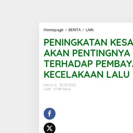
PENINGKATAN
Homepage
/
BERITA
/
LAIN
KESADARAN
PENINGKATAN KES
MASYARAKAT
AKAN
AKAN PENTINGNYA 
PENTINGNYA
KONTRIBUSI
TERHADAP PEMBA
SWDKLLJ<br>TERHAD
PEMBAYARAN
KECELAKAAN LALU 
SANTUNAN
KECELAKAAN
LALU
Harun S
12/10/2022
LINTAS
LAIN
5758 Views