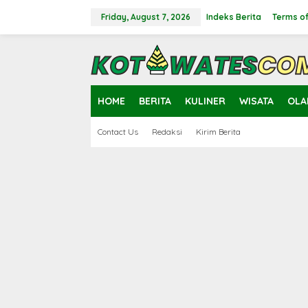
Skip
to
Friday, August 7, 2026
Indeks Berita
Terms of
content
close
HOME
BERITA
KULINER
WISATA
OLA
Contact Us
Redaksi
Kirim Berita