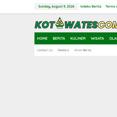
Skip
to
Sunday, August 9, 2026
Indeks Berita
Terms 
content
close
HOME
BERITA
KULINER
WISATA
OLA
Contact Us
Redaksi
Kirim Berita