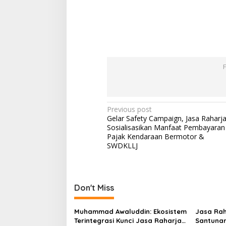
Post
Previous post
Gelar Safety Campaign, Jasa Raharj
navigation
Sosialisasikan Manfaat Pembayaran
Pajak Kendaraan Bermotor &
SWDKLLJ
Don't Miss
Muhammad Awaluddin: Ekosistem
Jasa Rah
Terintegrasi Kunci Jasa Raharja
Santunan