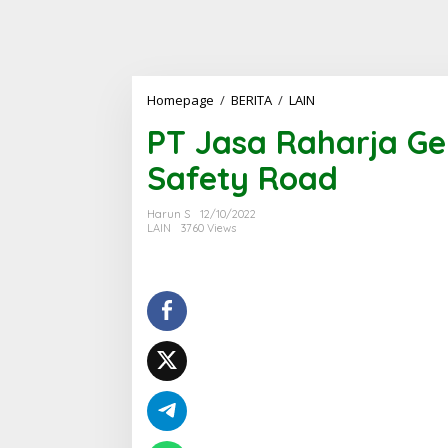
PT
Homepage
/
BERITA
/
LAIN
Jasa
PT Jasa Raharja Gel
Raharja
Gelar
Safety Road
Sosialisasi
Aplikasi
JR
Harun S
12/10/2022
Safety
LAIN
3760 Views
Road