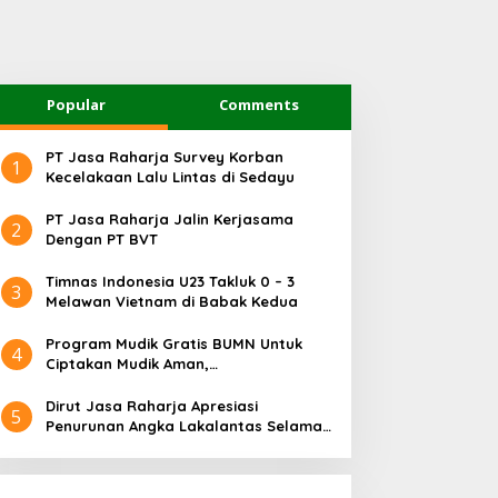
Popular
Comments
PT Jasa Raharja Survey Korban
1
Kecelakaan Lalu Lintas di Sedayu
PT Jasa Raharja Jalin Kerjasama
2
Dengan PT BVT
Timnas Indonesia U23 Takluk 0 – 3
3
Melawan Vietnam di Babak Kedua
Program Mudik Gratis BUMN Untuk
4
Ciptakan Mudik Aman,
Bertanggungjawab dan Sehat
Dirut Jasa Raharja Apresiasi
5
Penurunan Angka Lakalantas Selama
Arus Mudik dan Balik