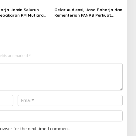
ebakaran KM Mutiara
Korban KM Mutiara Sentosa II di
I
RS PHC Surabaya
arja Jamin Seluruh
Gelar Audiensi, Jasa Raharja dan
ebakaran KM Mutiara
Kementerian PANRB Perkuat
II di Perairan Sumenep
Koordinasi Tingkatkan
Kepatuhan PKB dan SWDKLLJ
ields are marked
*
rowser for the next time I comment.