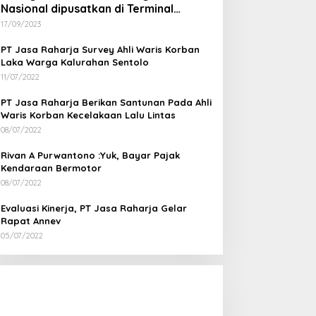
Nasional dipusatkan di Terminal
Wates Kulon Progo
17/09/2023
PT Jasa Raharja Survey Ahli Waris Korban
Laka Warga Kalurahan Sentolo
11/07/2022
PT Jasa Raharja Berikan Santunan Pada Ahli
Waris Korban Kecelakaan Lalu Lintas
08/07/2022
Rivan A Purwantono :Yuk, Bayar Pajak
Kendaraan Bermotor
08/07/2022
Evaluasi Kinerja, PT Jasa Raharja Gelar
Rapat Annev
05/07/2022