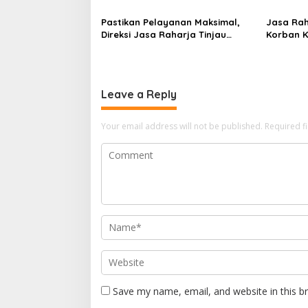
Hadirkan Pelayanan Maksimal
Korban K
Kepada masyarakat
Sentosa I
Pastikan Pelayanan Maksimal,
Jasa Rah
Direksi Jasa Raharja Tinjau
Korban K
Korban Kebakaran KM Mutiara
Sentosa 
Sentosa II
Leave a Reply
Your email address will not be published.
Required f
Save my name, email, and website in this b