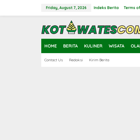
Skip
to
Friday, August 7, 2026
Indeks Berita
Terms of
content
close
HOME
BERITA
KULINER
WISATA
OLA
Contact Us
Redaksi
Kirim Berita