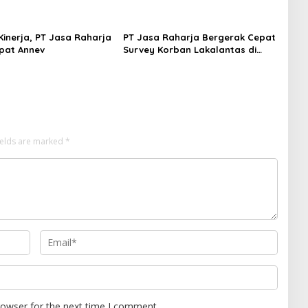
Kinerja, PT Jasa Raharja
PT Jasa Raharja Bergerak Cepat
pat Annev
Survey Korban Lakalantas di
Nanggulan
ields are marked
*
rowser for the next time I comment.