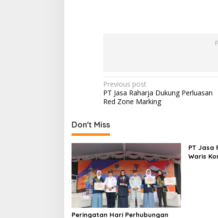
Post
Previous post
PT Jasa Raharja Dukung Perluasan
navigation
Red Zone Marking
Don't Miss
PT Jasa 
Waris Ko
Kaluraha
Peringatan Hari Perhubungan