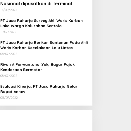
Nasional dipusatkan di Terminal
Wates Kulon Progo
17/09/2023
PT Jasa Raharja Survey Ahli Waris Korban
Laka Warga Kalurahan Sentolo
11/07/2022
PT Jasa Raharja Berikan Santunan Pada Ahli
Waris Korban Kecelakaan Lalu Lintas
08/07/2022
Rivan A Purwantono :Yuk, Bayar Pajak
Kendaraan Bermotor
08/07/2022
Evaluasi Kinerja, PT Jasa Raharja Gelar
Rapat Annev
05/07/2022