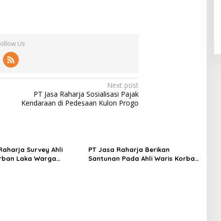
Follow Us
Next post
PT Jasa Raharja Sosialisasi Pajak
Kendaraan di Pedesaan Kulon Progo
Raharja Survey Ahli
PT Jasa Raharja Berikan
rban Laka Warga
Santunan Pada Ahli Waris Korban
n Sentolo
Kecelakaan Lalu Lintas