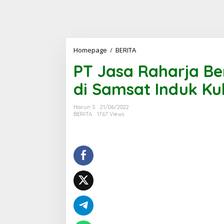
PT
Homepage
/
BERITA
Jasa
PT Jasa Raharja Be
Raharja
Berikan
di Samsat Induk Ku
Pengobatan
Gratis
di
Harun S
21/06/2022
Samsat
BERITA
1767 Views
Induk
Kulon
Progo