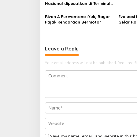
Nasional dipusatkan di Terminal
Wates Kulon Progo
Rivan A Purwantono :Yuk, Bayar
Evaluasi 
Pajak Kendaraan Bermotor
Gelar Ra
Leave a Reply
Your email address will not be published.
Required f
Save my name, email, and website in this b