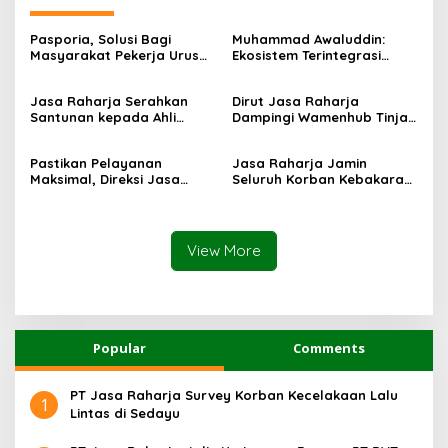
Pasporia, Solusi Bagi
Muhammad Awaluddin:
Masyarakat Pekerja Urus
Ekosistem Terintegrasi
Paspor
Kunci Jasa Raharja
Hadirkan Pelayanan
Jasa Raharja Serahkan
Dirut Jasa Raharja
Maksimal Kepada
Santunan kepada Ahli
Dampingi Wamenhub Tinjau
masyarakat
Waris Korban Kebakaran
Penanganan Korban KM
KM Mutiara Sentosa II
Mutiara Sentosa II di RS
Pastikan Pelayanan
Jasa Raharja Jamin
PHC Surabaya
Maksimal, Direksi Jasa
Seluruh Korban Kebakaran
Raharja Tinjau Korban
KM Mutiara Sentosa II di
Kebakaran KM Mutiara
Perairan Sumenep
Sentosa II
View More
Popular
Comments
PT Jasa Raharja Survey Korban Kecelakaan Lalu
1
Lintas di Sedayu