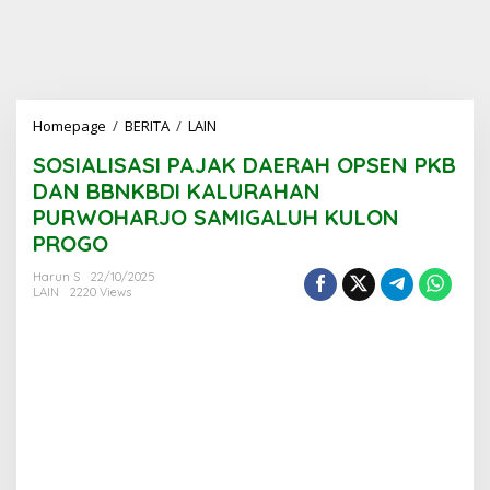
SOSIALISASI
Homepage
/
BERITA
/
LAIN
PAJAK
SOSIALISASI PAJAK DAERAH OPSEN PKB
DAERAH
OPSEN
DAN BBNKBDI KALURAHAN
PKB
PURWOHARJO SAMIGALUH KULON
DAN
PROGO
BBNKBDI
KALURAHAN
Harun S
22/10/2025
PURWOHARJO
LAIN
2220 Views
SAMIGALUH
KULON
PROGO