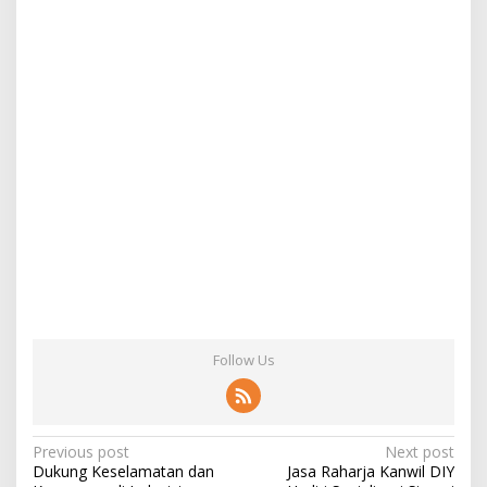
Follow Us
Post
Previous post
Next post
Dukung Keselamatan dan
Jasa Raharja Kanwil DIY
navigation