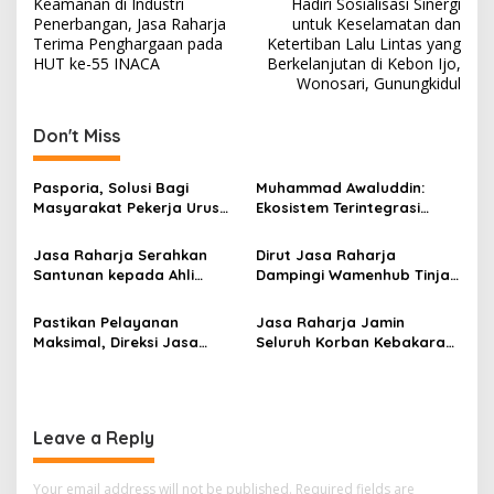
Keamanan di Industri
Hadiri Sosialisasi Sinergi
Penerbangan, Jasa Raharja
untuk Keselamatan dan
Terima Penghargaan pada
Ketertiban Lalu Lintas yang
HUT ke-55 INACA
Berkelanjutan di Kebon Ijo,
Wonosari, Gunungkidul
Don't Miss
Pasporia, Solusi Bagi
Muhammad Awaluddin:
Masyarakat Pekerja Urus
Ekosistem Terintegrasi
Paspor
Kunci Jasa Raharja
Hadirkan Pelayanan
Jasa Raharja Serahkan
Dirut Jasa Raharja
Maksimal Kepada
Santunan kepada Ahli
Dampingi Wamenhub Tinjau
masyarakat
Waris Korban Kebakaran
Penanganan Korban KM
KM Mutiara Sentosa II
Mutiara Sentosa II di RS
Pastikan Pelayanan
Jasa Raharja Jamin
PHC Surabaya
Maksimal, Direksi Jasa
Seluruh Korban Kebakaran
Raharja Tinjau Korban
KM Mutiara Sentosa II di
Kebakaran KM Mutiara
Perairan Sumenep
Sentosa II
Leave a Reply
Your email address will not be published.
Required fields are