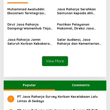
Muhammad Awaluddin:
Jasa Raharja Serahkan
Ekosistem Terintegrasi
Santunan kepada Ahli
Kunci Jasa Raharja
Waris Korban Kebakaran
Hadirkan Pelayanan
KM Mutiara Sentosa II
Dirut Jasa Raharja
Pastikan Pelayanan
Maksimal Kepada
Dampingi Wamenhub Tinjau
Maksimal, Direksi Jasa
masyarakat
Penanganan Korban KM
Raharja Tinjau Korban
Mutiara Sentosa II di RS
Kebakaran KM Mutiara
Jasa Raharja Jamin
Gelar Audiensi, Jasa
PHC Surabaya
Sentosa II
Seluruh Korban Kebakaran
Raharja dan Kementerian
KM Mutiara Sentosa II di
PANRB Perkuat Koordinasi
Perairan Sumenep
Tingkatkan Kepatuhan PKB
dan SWDKLLJ
View More
Popular
Comments
PT Jasa Raharja Survey Korban Kecelakaan Lalu
1
Lintas di Sedayu