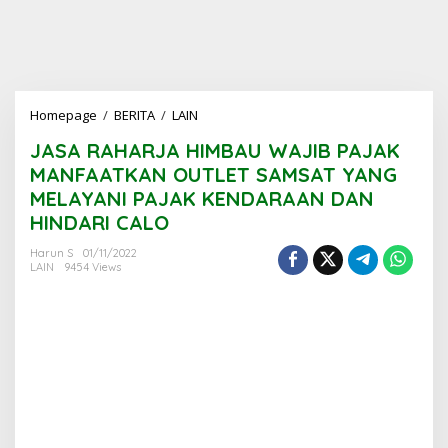
JASA
Homepage
/
BERITA
/
LAIN
RAHARJA
JASA RAHARJA HIMBAU WAJIB PAJAK
HIMBAU
WAJIB
MANFAATKAN OUTLET SAMSAT YANG
PAJAK
MELAYANI PAJAK KENDARAAN DAN
MANFAATKAN
HINDARI CALO
OUTLET
SAMSAT
Harun S
01/11/2022
YANG
LAIN
9454 Views
MELAYANI
PAJAK
KENDARAAN
DAN
HINDARI
CALO