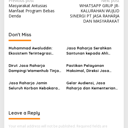
Post
Previous post
Next post
Masyarakat Antusias
WHATSAPP GRUP JR-
navigation
Manfaat Program Bebas
KALURAHAN WUJUD
Denda
SINERGI PT JASA RAHARJA
DAN MASYARAKAT
Don't Miss
Muhammad Awaluddin:
Jasa Raharja Serahkan
Ekosistem Terintegrasi
Santunan kepada Ahli
Kunci Jasa Raharja
Waris Korban Kebakaran
Hadirkan Pelayanan
KM Mutiara Sentosa II
Dirut Jasa Raharja
Pastikan Pelayanan
Maksimal Kepada
Dampingi Wamenhub Tinjau
Maksimal, Direksi Jasa
masyarakat
Penanganan Korban KM
Raharja Tinjau Korban
Mutiara Sentosa II di RS
Kebakaran KM Mutiara
Jasa Raharja Jamin
Gelar Audiensi, Jasa
PHC Surabaya
Sentosa II
Seluruh Korban Kebakaran
Raharja dan Kementerian
KM Mutiara Sentosa II di
PANRB Perkuat Koordinasi
Perairan Sumenep
Tingkatkan Kepatuhan PKB
dan SWDKLLJ
Leave a Reply
Your email address will not be published.
Required fields are