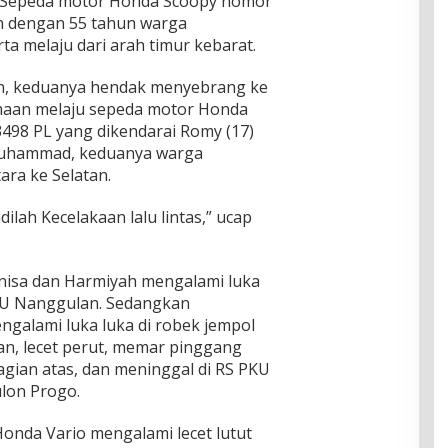
 Sepeda motor Honda Scoopy nomor
n dengan 55 tahun warga
 melaju dari arah timur kebarat.
an, keduanya hendak menyebrang ke
amaan melaju sepeda motor Honda
3498 PL yang dikendarai Romy (17)
uhammad, keduanya warga
ara ke Selatan.
dilah Kecelakaan lalu lintas,” ucap
nnisa dan Harmiyah mengalami luka
PKU Nanggulan. Sedangkan
galami luka luka di robek jempol
nan, lecet perut, memar pinggang
bagian atas, dan meninggal di RS PKU
lon Progo.
nda Vario mengalami lecet lutut