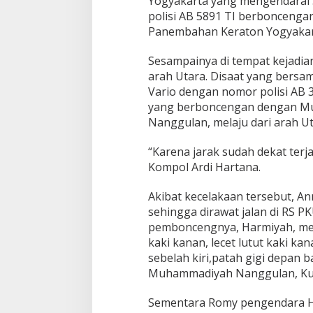
Yogyakarta yang mengendarai
polisi AB 5891 TI berboncenga
Panembahan Keraton Yogyakarta
Sesampainya di tempat kejadi
arah Utara. Disaat yang bers
Vario dengan nomor polisi AB 
yang berboncengan dengan M
Nanggulan, melaju dari arah Ut
“Karena jarak sudah dekat terja
Kompol Ardi Hartana.
Akibat kecelakaan tersebut, A
sehingga dirawat jalan di RS 
pemboncengnya, Harmiyah, men
kaki kanan, lecet lutut kaki ka
sebelah kiri,patah gigi depan 
Muhammadiyah Nanggulan, Ku
Sementara Romy pengendara Ho