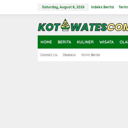
Skip
to
Saturday, August 8, 2026
Indeks Berita
Terms
content
close
HOME
BERITA
KULINER
WISATA
OLA
Contact Us
Redaksi
Kirim Berita