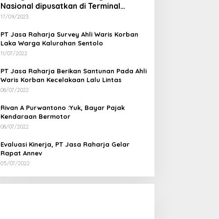
Nasional dipusatkan di Terminal
Wates Kulon Progo
17/09/2023
PT Jasa Raharja Survey Ahli Waris Korban
Laka Warga Kalurahan Sentolo
11/07/2022
PT Jasa Raharja Berikan Santunan Pada Ahli
Waris Korban Kecelakaan Lalu Lintas
08/07/2022
Rivan A Purwantono :Yuk, Bayar Pajak
Kendaraan Bermotor
08/07/2022
Evaluasi Kinerja, PT Jasa Raharja Gelar
Rapat Annev
05/07/2022