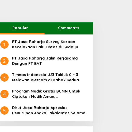
Popular
Comments
PT Jasa Raharja Survey Korban
1
Kecelakaan Lalu Lintas di Sedayu
PT Jasa Raharja Jalin Kerjasama
2
Dengan PT BVT
Timnas Indonesia U23 Takluk 0 – 3
3
Melawan Vietnam di Babak Kedua
Program Mudik Gratis BUMN Untuk
4
Ciptakan Mudik Aman,
Bertanggungjawab dan Sehat
Dirut Jasa Raharja Apresiasi
5
Penurunan Angka Lakalantas Selama
Arus Mudik dan Balik