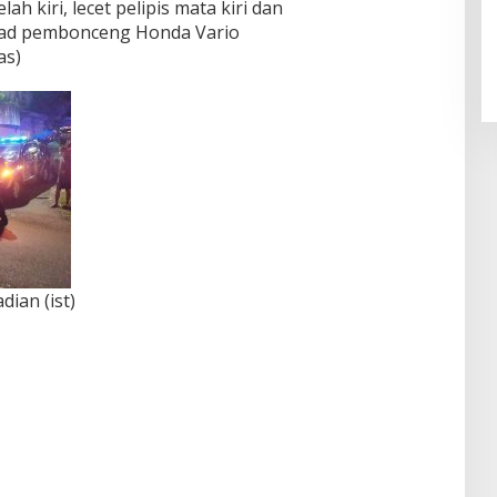
ah kiri, lecet pelipis mata kiri dan
d pembonceng Honda Vario
as)
ian (ist)