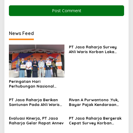
News Feed
PT Jasa Raharja Survey
Ahli Waris Korban Laka
Warga Kalurahan Sentolo
Peringatan Hari
Perhubungan Nasional
dipusatkan di Terminal
Wates Kulon Progo
PT Jasa Raharja Berikan
Rivan A Purwantono :Yuk,
Santunan Pada Ahli Waris
Bayar Pajak Kendaraan
Korban Kecelakaan Lalu
Bermotor
Lintas
Evaluasi Kinerja, PT Jasa
PT Jasa Raharja Bergerak
Raharja Gelar Rapat Annev
Cepat Survey Korban
Lakalantas di Nanggulan