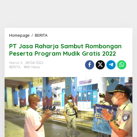
PT
Homepage
/
BERITA
Jasa
PT Jasa Raharja Sambut Rombongan
Raharja
Sambut
Peserta Program Mudik Gratis 2022
Rombongan
Peserta
Harun S
28/04/2022
BERITA
1860 Views
Program
Mudik
Gratis
2022