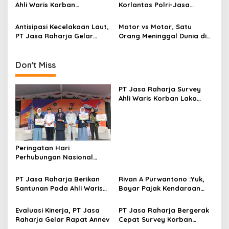
Ahli Waris Korban
Korlantas Polri-Jasa
Kecelakaan di Simpang
Raharja Antisipasi Lalin
Tiga UIN sunan Kalijaga
Jelang G20
Antisipasi Kecelakaan Laut,
Motor vs Motor, Satu
PT Jasa Raharja Gelar
Orang Meninggal Dunia di
Diklat Bagi Petugas Kapal
Rumah Sakit
Don't Miss
PT Jasa Raharja Survey
Ahli Waris Korban Laka
Warga Kalurahan Sentolo
Peringatan Hari
Perhubungan Nasional
dipusatkan di Terminal
Wates Kulon Progo
PT Jasa Raharja Berikan
Rivan A Purwantono :Yuk,
Santunan Pada Ahli Waris
Bayar Pajak Kendaraan
Korban Kecelakaan Lalu
Bermotor
Lintas
Evaluasi Kinerja, PT Jasa
PT Jasa Raharja Bergerak
Raharja Gelar Rapat Annev
Cepat Survey Korban
Lakalantas di Nanggulan