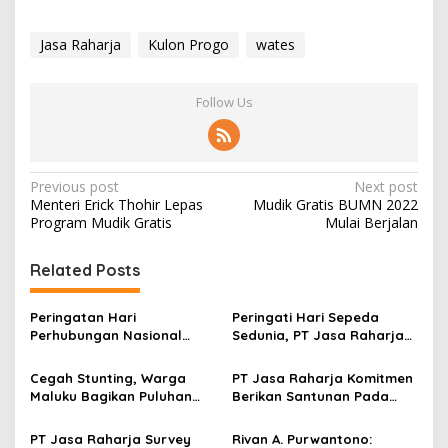
Jasa Raharja
Kulon Progo
wates
Follow Us
Post
Previous post
Next post
Menteri Erick Thohir Lepas
Mudik Gratis BUMN 2022
navigation
Program Mudik Gratis
Mulai Berjalan
Related Posts
Peringatan Hari
Peringati Hari Sepeda
Perhubungan Nasional
Sedunia, PT Jasa Raharja
dipusatkan di Terminal
Bersepeda Sekaligus
Wates Kulon Progo
Beramal
Cegah Stunting, Warga
PT Jasa Raharja Komitmen
Maluku Bagikan Puluhan
Berikan Santunan Pada
Paket Gizi
Korban Kecelakaan
PT Jasa Raharja Survey
Rivan A. Purwantono: